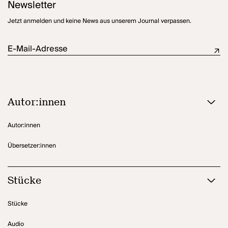
Newsletter
bietet für eine Reise durch die Natur voller Klang, Rhythmik und
phantasievollen Sprachbildern. Inspiriert hat die Autorin Hans
Jetzt anmelden und keine News aus unserem Journal verpassen.
Christian Andersens Kunstmärchen
Der Tannenbaum
und
Die
verliebte Wolke
von Nazim Hikmet - am stärksten aber der Garten
ihrer Großmutter.
E-Mail-Adresse
Autor:innen
Autor:innen
Übersetzer:innen
Stücke
Stücke
Audio