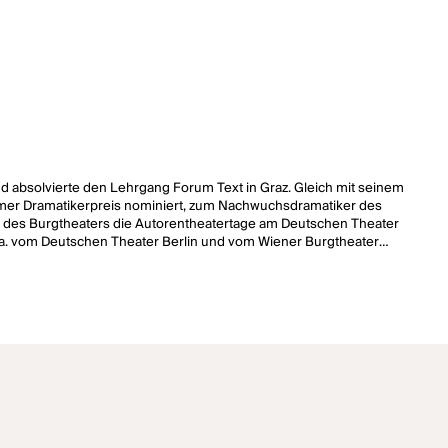
nd absolvierte den Lehrgang Forum Text in Graz. Gleich mit seinem
heimer Dramatikerpreis nominiert, zum Nachwuchsdramatiker des
ng des Burgtheaters die Autorentheatertage am Deutschen Theater
u.a. vom Deutschen Theater Berlin und vom Wiener Burgtheater
and Schmalz 2017 erneut nach Mülheim eingeladen. Im selben Jahr