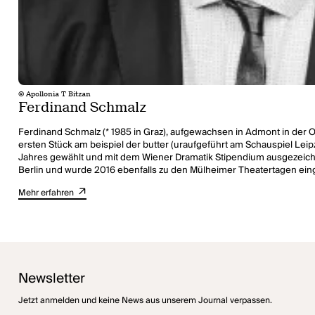
© Apollonia T Bitzan
Ferdinand Schmalz
Ferdinand Schmalz (* 1985 in Graz), aufgewachsen in Admont in der 
ersten Stück am beispiel der butter (uraufgeführt am Schauspiel Le
Jahres gewählt und mit dem Wiener Dramatik Stipendium ausgezeichn
Berlin und wurde 2016 ebenfalls zu den Mülheimer Theatertagen eing
nachgespielt, der RBB produzierte den Text als Hörspiel. Mit der t
Mehr erfahren
wurde ihm außerdem der Kasseler Förderpreis Komische Literatur verliehen. 2018 wird seine Adaption des Jedermann von Hugo von Hofmannsthal mit dem Titel jedermann (stir
Burgtheaters uraufgeführt. Ferdinand Schmalz lebt in Wien.
Newsletter
Jetzt anmelden und keine News aus unserem Journal verpassen.