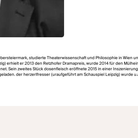
Obersteiermark, studierte Theaterwissenschaft und Philosophie in Wien u
ipzig) erhielt er 2013 den Retzhofer Dramapreis, wurde 2014 für den Mül
et. Sein zweites Stück dosenfleisch eröffnete 2015 in einer Inszenieru
eladen. der herzerlfresser (uraufgeführt am Schauspiel Leipzig) wurde 
hermale widerstand (uraufgeführt am Schauspielhaus Zürich) wurde Ferdin
bt) im Großen Haus des