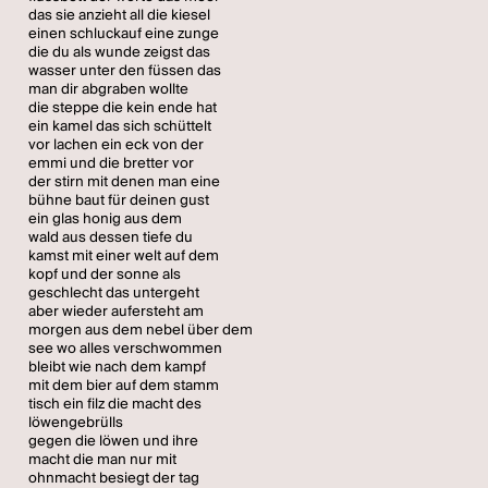
das sie anzieht all die kiesel
einen schluckauf eine zunge
die du als wunde zeigst das
wasser unter den füssen das
man dir abgraben wollte
die steppe die kein ende hat
ein kamel das sich schüttelt
vor lachen ein eck von der
emmi und die bretter vor
der stirn mit denen man eine
bühne baut für deinen gust
ein glas honig aus dem
wald aus dessen tiefe du
kamst mit einer welt auf dem
kopf und der sonne als
geschlecht das untergeht
aber wieder aufersteht am
morgen aus dem nebel über dem
see wo alles verschwommen
bleibt wie nach dem kampf
mit dem bier auf dem stamm
tisch ein filz die macht des
löwengebrülls
gegen die löwen und ihre
macht die man nur mit
ohnmacht besiegt der tag