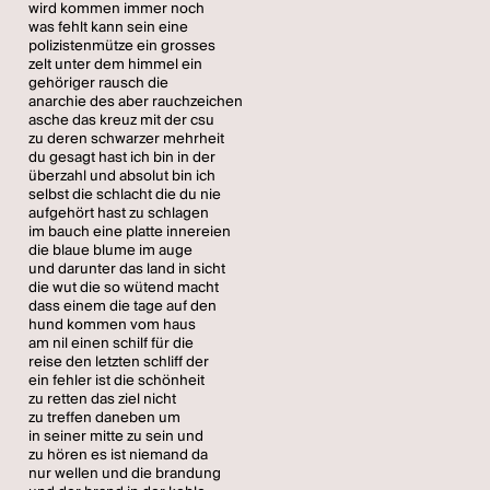
wird kommen immer noch
was fehlt kann sein eine
polizistenmütze ein grosses
zelt unter dem himmel ein
gehöriger rausch die
anarchie des aber rauchzeichen
asche das kreuz mit der csu
zu deren schwarzer mehrheit
du gesagt hast ich bin in der
überzahl und absolut bin ich
selbst die schlacht die du nie
aufgehört hast zu schlagen
im bauch eine platte innereien
die blaue blume im auge
und darunter das land in sicht
die wut die so wütend macht
dass einem die tage auf den
hund kommen vom haus
am nil einen schilf für die
reise den letzten schliff der
ein fehler ist die schönheit
zu retten das ziel nicht
zu treffen daneben um
in seiner mitte zu sein und
zu hören es ist niemand da
nur wellen und die brandung