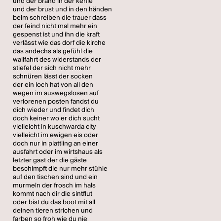
und der brand in der kehle
und der brust und in den händen
beim schreiben die trauer dass
der feind nicht mal mehr ein
gespenst ist und ihn die kraft
verlässt wie das dorf die kirche
das andechs als gefühl die
wallfahrt des widerstands der
stiefel der sich nicht mehr
schnüren lässt der socken
der ein loch hat von all den
wegen im auswegslosen auf
verlorenen posten fandst du
dich wieder und findet dich
doch keiner wo er dich sucht
vielleicht in kuschwarda city
vielleicht im ewigen eis oder
doch nur in plattling an einer
ausfahrt oder im wirtshaus als
letzter gast der die gäste
beschimpft die nur mehr stühle
auf den tischen sind und ein
murmeln der frosch im hals
kommt nach dir die sintflut
oder bist du das boot mit all
deinen tieren strichen und
farben so froh wie du nie