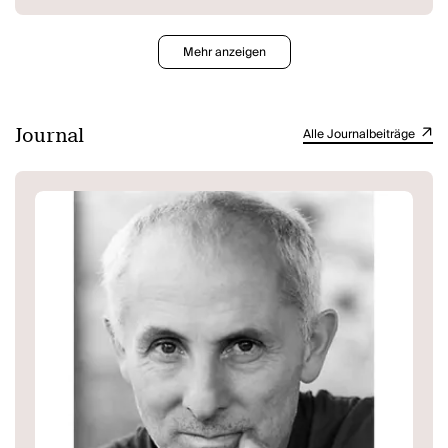
so Blöde Wolke, würde auf Fragen oder Kommentare anderer nur
mehr mit "ja" antworten - zumindest im niederbayrischen
Bräustüberl, weil dort sowieso niemand etwas versteht. "Ich"
Mehr anzeigen
gegenübersitzend sprudelt es aber aus ihm heraus: Eine ganze
Assoziationskette über Sprachkritik, über das Nichts, über Trinker
und Niederbayern kaskadiert über seine Tischnachbarn - genauso
spielerisch und genauso tiefsinnig, wie Kneipenmonologe nun
Journal
Alle Journalbeiträge
einmal sind. Und Ich antwortet hin und wieder mit "ja". Ansonsten
tun Susn und Ich das, was man beim Trinken eben auch tut: sie
schweigen. Am Ende reicht ein Satz samt einem "ja", um ihre ganze
Geschichte zu erzählen.
Achternbusch reichen bei diesem Kabinettstück wenige Striche, um
den gesamten Kosmos eines Kneipenabends einzufangen -
tiefgründig, ironisch, substantiell.