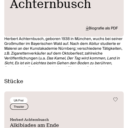
Achternbusch
Biografie als PDF
Herbert Achternbusch, geboren 1938 in München, wuchs bei seiner
Großmutter im Bayerischen Wald auf. Nach dem Abitur studierte er
Malerei an der Kunstakademie Nürnberg; verschiedene Tätigkeiten,
z.B. Zigarettenverkäufer auf dem Oktoberfest; zahlreiche
Veröffentlichungen (u.a.
Das Kamel
,
Der Tag wird kommen
,
Land in
Sicht
,
Es ist ein Leichtes beim Gehen den Boden zu berühren
,
Breitenbach
,
Es ist niemand da
) und Filme (u.a.
Das Andechser
Gefühl
,
Bierkampf
,
Die Atlantikschwimmer
,
Der Neger Erwin
,
Das
letzte Loch
,
Das Gespenst
,
Mix Wix
,
I Know the Way to the
Stücke
Hofbräuhaus
,
Ab nach Tibet!
). Herbert Achternbusch erhielt
mehrere Preise, darunter die Ludwig-Thoma-Medaille der Stadt
München und den Petrarca-Preis (1977, abgelehnt). Für sein Stück
Der Stiefel und sein Socken
, das im Dezember 1993 in seiner
UA Frei
eigenen Regie an den Münchner Kammerspielen uraufgeführt
wurde, erhielt Achternbusch 1994 zum zweiten Mal den Mülheimer
Theater
Dramatikerpreis. Sein Roman
Hundstage
erschien im Frühjahr 1995
im S. Fischer Verlag, sein Film
Hades
wurde für den offiziellen
Herbert Achternbusch
Wettbewerb der Berliner Filmfestspiele 1995 ausgewählt. Herbert
Alkibiades am Ende
Achternbusch lebte abwechselnd in München und bei