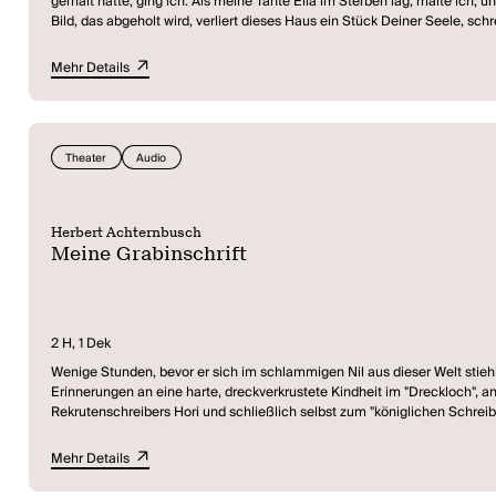
gemalt hatte, ging ich. Als meine Tante Ella im Sterben lag, malte ich, 
Bild, das abgeholt wird, verliert dieses Haus ein Stück Deiner Seele, schre
Aber wenn man schreibt, das ist ja viel leiser als flüstern. Verschwieg
über uns zwei und wieder diese billige Seelenlosigkeit. Ich schrieb es in
Mehr Details
Breitenbach, die Grundsituation wird nichts mehr, schon ebenso wie Arizo
(Herbert Achternbusch)
Theater
Audio
Herbert Achternbusch
Meine Grabinschrift
2 H, 1 Dek
Wenige Stunden, bevor er sich im schlammigen Nil aus dieser Welt stieh
Erinnerungen an eine harte, dreckverkrustete Kindheit im "Dreckloch", a
Rekrutenschreibers Hori und schließlich selbst zum "königlichen Schrei
Und ganz allmählich steigt aus der ganzen hingeplauderten Altmänner-Eri
Lebens überhöhen kann. An das Erinnern und das Erfinden, milde ironisch 
Mehr Details