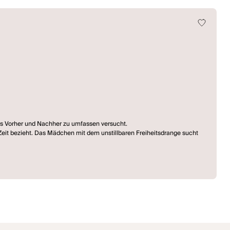
das Vorher und Nachher zu umfassen versucht.
stgehalten, die eigene (zeitliche) Limitierung zu überwinden, sich dem
urückliegendes. Dies sorgt für die Frage, inwieweit ein Vorgänger in der
aut die Stadt"
Tag." (Herbert Achternbusch)