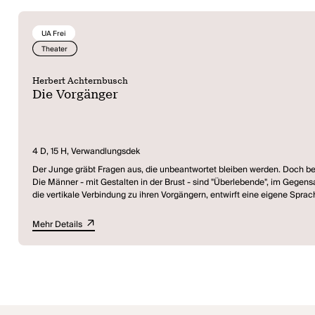
UA Frei
Theater
Herbert Achternbusch
Die Vorgänger
4 D, 15 H, Verwandlungsdek
Der Junge gräbt Fragen aus, die unbeantwortet bleiben werden. Doch bei 
Die Männer - mit Gestalten in der Brust - sind "Überlebende", im Gegensatz zu den Frauen, die "Nurlebende" sind, deren Bestehen sich auf eine limiti
die vertikale Verbindung zu ihren Vorgängern, entwirft eine eigene Sprach
Das, was sein wird, wird aus dem, was war, erfaßt. Es wird ein, einer e
schlagartigen Ende zu widersetzen, sich aber auch um die Aufhebung d
Mehr Details
Die Bewegung dieser Erörterung zielt wiederum in zwei Richtungen, sie is
Zeit zurückliegt oder einen unaufholbaren Vorsprung hat, ob er Ahne oder P
"Das ist eine Landschaft, die wie jede andere Landschaft entstanden ist