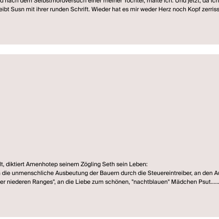
und nach dem Selbstmordversuch einer meiner Töchter, malte ich. Und jetzt, da ich
ibt Susn mit ihrer runden Schrift. Wieder hat es mir weder Herz noch Kopf zerrissen
en schiebt man jemand eine Aussage zu, weshalb Literatur nur Verständigung zwis
 5 Tagen hintereinander und kann mir wie immer nicht vorstellen, je wieder ein Stü
na. Aber dass der Orchideenstrauch blüht, kann ich mir selber nicht erklären. Ge
lt, diktiert Amenhotep seinem Zögling Seth sein Leben:
n die unmenschliche Ausbeutung der Bauern durch die Steuereintreiber, an den Au
ber niederen Ranges", an die Liebe zum schönen, "nachtblauen" Mädchen Psut...
nnerung eine Liebeserklärung auf: An die Schrift, an die Kunst des Schreibens un
verklärt...