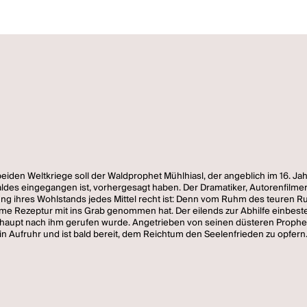
eiden Weltkriege soll der Waldprophet Mühlhiasl, der angeblich im 16. Ja
des eingegangen ist, vorhergesagt haben. Der Dramatiker, Autorenfilmer
ung ihres Wohlstands jedes Mittel recht ist: Denn vom Ruhm des teuren R
me Rezeptur mit ins Grab genommen hat. Der eilends zur Abhilfe einbeste
überhaupt nach ihm gerufen wurde. Angetrieben von seinen düsteren Proph
in Aufruhr und ist bald bereit, dem Reichtum den Seelenfrieden zu opfern