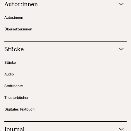
entstanden ist, indem sie die vorherige Landschaft zerstört hat.
Autor:innen
Machen wir uns einen schönen Tag." (Herbert Achternbusch)
Autor:innen
Übersetzer:innen
Stücke
Stücke
Audio
Stoffrechte
Theaterbücher
Digitales Textbuch
Journal