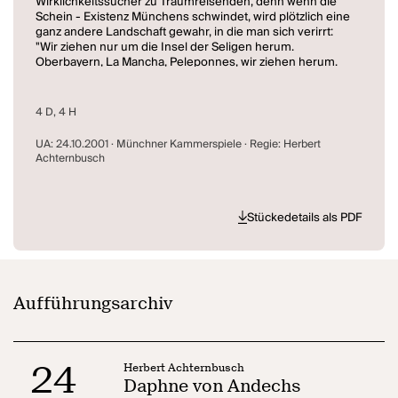
Wirklichkeitssucher zu Traumreisenden, denn wenn die
Schein - Existenz Münchens schwindet, wird plötzlich eine
ganz andere Landschaft gewahr, in die man sich verirrt:
"Wir ziehen nur um die Insel der Seligen herum.
Oberbayern, La Mancha, Peleponnes, wir ziehen herum.
Machtlfing, Erling, wir ziehen herum. Und wenn wir vor
dem Moorteich sitzen, ziehen wir um die Insel der Seligen."
Die dabei gesuchte und erhoffte Glückseligkeit käme nach
4 D, 4 H
Hicks Ansicht wohl nur von einer griechischen Göttin.
Jedenfalls nicht von seiner eigenen Frau Marjy, die IM
UA: 24.10.2001 · Münchner Kammerspiele · Regie: Herbert
dienst ihres Mannes einen erbitterten streit mit dem
Achternbusch
Münchner Kommunalreferat über die schändlichen
Mietwohnbedingungen führt. Aber auch die Aufopferung
Marjas kann Hick nicht halten, der auf der Suche nach
seiner Göttin Daphne bleibt. "Wo du etwas Neues
Stückedetails als PDF
wahrnimmst, nimm es hin, verschließe es in deiner Seele,
es wird zum Andechs deines Herzens, und die blaue
Göttin kann entstehen." (Münchner Kammerspiele)
Aufführungsarchiv
24
Herbert Achternbusch
Daphne von Andechs