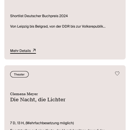
Shortlist Deutscher Buchpreis 2024
Von Leipzig bis Belgrad, von der DDR bis zur Volksrepublik
Jugoslawien, vom Leinwandspektakel bis zum Abenteuerroman.
Schonungslos und rasant erzählt
Die Projektoren
von unserer an der
Vergangenheit zerschellenden Gegenwart – und von
unvergleichlichen Figuren: Im Velebit-Gebirge erlebt ein ehemaliger
Mehr Details
Partisan die abenteuerlichen Dreharbeiten der Winnetou-Filme.
Jahrzehnte später finden an genau diesen Orten die brutalen
Kämpfe der Jugoslawienkriege statt – mittendrin eine Gruppe
junger Rechtsradikaler aus Dortmund, die die Sinnlosigkeit ihrer
Ideologie erleben muss. Und in Leipzig werden bei einer Konferenz
Theater
in einer psychiatrischen Klinik die Texte eines ehemaligen Patienten
diskutiert: Wie gelang es ihm, spurlos zu verschwinden? Konnte er
die Zukunft voraussagen? Und was verbindet ihn mit dem
Weltreisenden Dr. May, der einst ebenfalls Patient der Klinik war?
Clemens Meyer
Die Nacht, die Lichter
"Knaller der Saison" (Frankfurter Rundschau)
"Eine Zeitenwende für die Literatur" (Welt am Sonntag)
7 D, 13 H, (Mehrfachbesetzung möglich)
"So gewaltig wie großartig" (Focus)