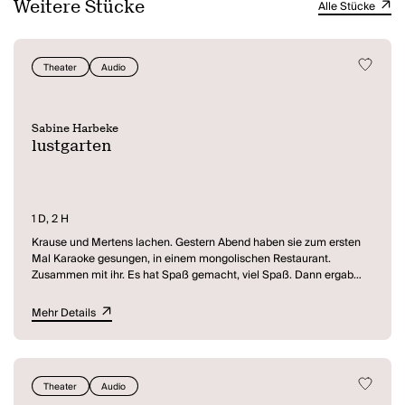
Weitere Stücke
Alle Stücke
Theater
Audio
Sabine Harbeke
lustgarten
1 D, 2 H
Krause und Mertens lachen. Gestern Abend haben sie zum ersten
Mal Karaoke gesungen, in einem mongolischen Restaurant.
Zusammen mit ihr. Es hat Spaß gemacht, viel Spaß. Dann ergab
eines das andere. Krause ist sich der Sache nicht mehr sicher.
Mertens schaut sich seine frisch geschnittenen Haare in der
Mehr Details
milchigen Reflexion an. "sie wird nicht ersticken." Sie dachten,
gemeinsam sei die Situation gut auszuhalten.
mertens sie wollte es ausprobieren.
Theater
Audio
krause ja?