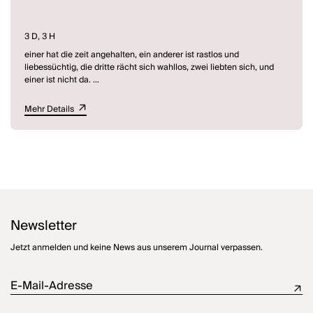
3 D, 3 H
einer hat die zeit angehalten, ein anderer ist rastlos und
liebessüchtig, die dritte rächt sich wahllos, zwei liebten sich, und
einer ist nicht da.
Sabine Harbekes
und jetzt / and now
ist als Recherche-Projekt
Mehr Details
entstanden, aus Interviews, die sie in New York nach dem 11.
September 2001 geführt hat.
Newsletter
Jetzt anmelden und keine News aus unserem Journal verpassen.
E-Mail-Adresse