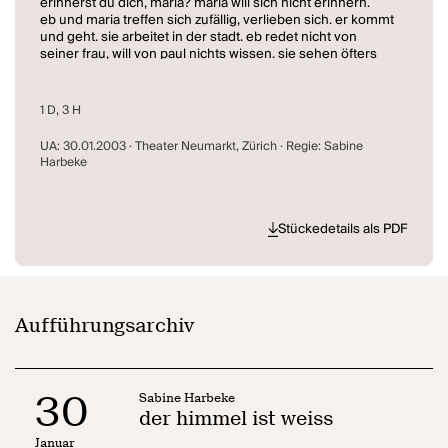
erinnerst du dich, maria? maria will sich nicht erinnern.
eb und maria treffen sich zufällig, verlieben sich. er kommt
und geht. sie arbeitet in der stadt. eb redet nicht von
seiner frau, will von paul nichts wissen. sie sehen öfters
auf das meer. zu oft, sagt er plötzlich. eb verlässt maria.
maria möchte nicht verlassen werden. nach jahren treffen
sie sich wieder. zufällig. erinnerst du dich, eb? eb will sich
1 D, 3 H
nicht erinnern.
liebe. wie sie hätte sein können. wie sie entsteht und
UA: 30.01.2003 · Theater Neumarkt, Zürich · Regie: Sabine
schon wieder vorbei ist. wie sie anders war. wie sie schön
Harbeke
ist. wie sie blind macht. und wie sie immer wieder gleich
ist. (Sabine Harbeke)
Stückedetails als PDF
Aufführungsarchiv
30
Sabine Harbeke
der himmel ist weiss
Januar