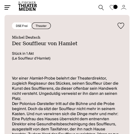
DSE Frei
Theater
Michel Deutsch
Der Souffleur von Hamlet
Stück in 1 Akt
(Le Souffleur d'Hamlet)
Vor einer
Hamlet
-Probe belehrt der Theaterdirektor,
zugleich Regisseur des Stückes, seinen Souffleur über die
Kunst des Soufflierens, da dieser offenbar sein Handwerk
nicht versteht. Ungeduldig verweist er ihn dann an seinen
Platz.
Der Polonius-Darsteller tritt auf die Bühne und die Probe
beginnt. Doch da sitzt der Souffleur nicht mehr in seinem
Kasten. Und nun verwirren sich die Dinge mehr und mehr:
Eine Putzfrau des Hauses überreicht dem entnervten
Direktor eine Gesundheitsbescheinigung des Souffleurs,
ausgestellt von dem Taxifahrer, der ihn nach Hause