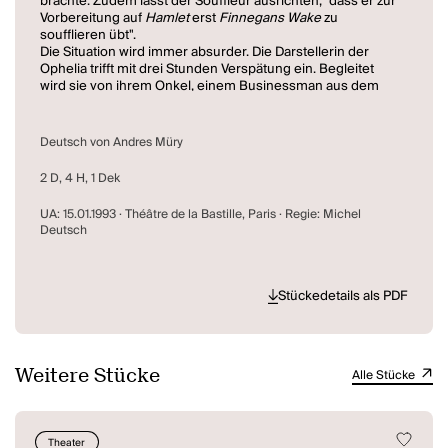
brachte. Zudem lässt der Souffleur ausrichten, "dass er zur
Vorbereitung auf
Hamlet
erst
Finnegans Wake
zu
soufflieren übt".
Die Situation wird immer absurder. Die Darstellerin der
Ophelia trifft mit drei Stunden Verspätung ein. Begleitet
wird sie von ihrem Onkel, einem Businessman aus dem
Spielermilieu in Las Vegas, der dem verblüfften
Theaterdirektor ein Telegramm des Souffleurs überreicht.
"--- Weigere mich in den Kasten zurückzukehren - stop ...
Deutsch von Andres Müry
Das Theater braucht keinen Souffleur mehr. Also adieu.
Die Zeit ist abgelaufen. Der Atem gehört Ihnen. Ich bin die
2 D, 4 H, 1 Dek
Höhe."
Die Verwirrung ist komplett und das Stück endet im Chaos.
UA: 15.01.1993 · Théâtre de la Bastille, Paris · Regie: Michel
Während die Mitglieder des Ensembles auf der Bühne die
Deutsch
Kontrolle über sich verlieren, deklamiert hoch oben auf
dem Schnürboden der Souffleur eine freie Übersetzung
von
Finnegans Wake
.
Stückedetails als PDF
Weitere Stücke
Alle Stücke
Theater