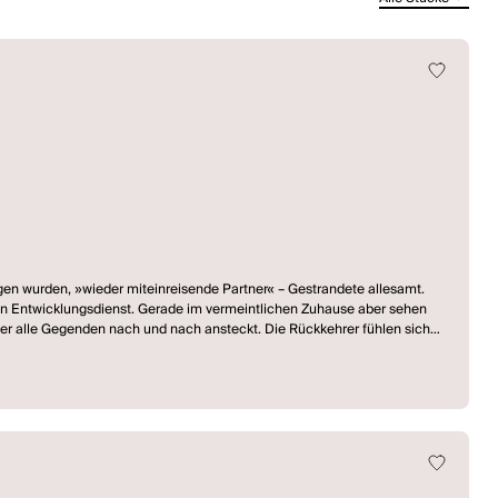
ngen wurden, »wieder miteinreisende Partner« – Gestrandete allesamt.
en Entwicklungsdienst. Gerade im vermeintlichen Zuhause aber sehen
s, der alle Gegenden nach und nach ansteckt. Die Rückkehrer fühlen sich
pliziertesten Übungen gerät und die Widersprüche des humanitären