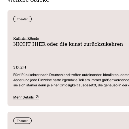
Theater
Kathrin Röggla
NICHT HIER oder die kunst zurückzukehren
3 D, 2 H
Fünf Rückkehrer nach Deutschland treffen aufeinander: Idealisten, dere
Jeder und jede Einzelne hatte irgendwie Teil am immer größer werdend
sie sich stärker denn je einer Ortlosigkeit ausgesetzt, die genauso in de
entlassen in eine plötzliche Gleichgültigkeit, die heute sehr dicht mit j
Mehr Details
Dem Stück liegen zahlreiche Gespräche mit Rückkehrern zugrunde, es is
Engagements jede Begegnung in tragikomische Momente zerbröseln lass
Theater