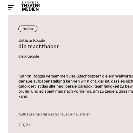
Theater
Kathrin Röggla
die machthaber
die X gebote
Kathrin Röggla versammelt vier „Machthaber“, die am Weltwirts
genaue aufgabenstellung kennen wir nicht. klar ist, dass es si
gefordert ist das alte neoliberale paradox: teamfähigkeit zu bew
prüfer, und so spielt man nach vorne hin, um zu zeigen, dass m
kann.
Auftragsarbeit für das Schauspielhaus Wien
2 D, 2 H