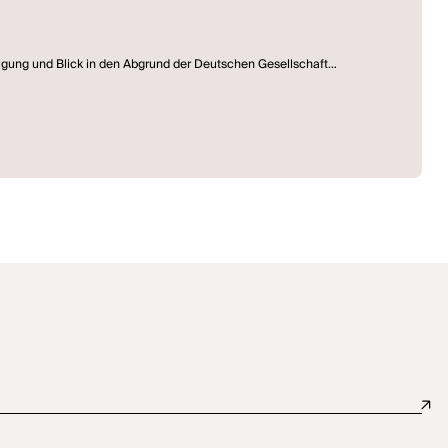
n)
nigung und Blick in den Abgrund der Deutschen Gesellschaft
igkeit, Bestrafung und Erlösung; die Erwartungshaltungen an den
n Mittelpunkt. Sie lässt eine Gruppe aus der Mitte der Gesellschaft im
hrt, bei der die Zuschauerschaft dem Ablauf eines langjährig
 die Rolle der Nebenkläger und stellen damit auch den Rechtsstaat auf
ern Verdächtige gemacht? Kann dieser Prozess die Gesellschaft
ei den Figuren auf dem Podium ebenso auseinander wie in der deutschen