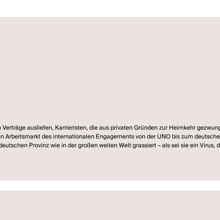
n Verträge ausliefen, Karrieristen, die aus privaten Gründen zur Heimkehr gezwu
en Arbeitsmarkt des internationalen Engagements von der UNO bis zum deutsch
r deutschen Provinz wie in der großen weiten Welt grassiert – als sei sie ein Viru
eglichem Engagement verknüpft zu sein scheint.
t ein bitterböser Blick auf eine Welt, in der Ankommen-Können zu einer der kom
en. (Ankündigung des Staatstheater Kassel)