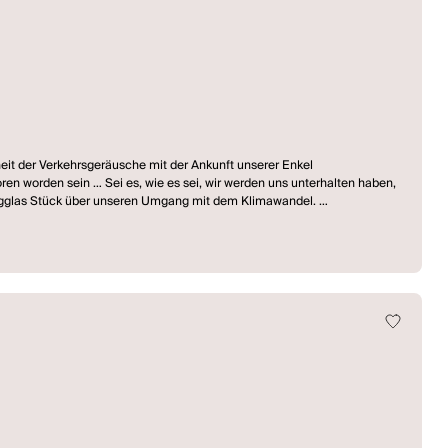
eit der Verkehrsgeräusche mit der Ankunft unserer Enkel
 worden sein … Sei es, wie es sei, wir werden uns unterhalten haben,
ögglas Stück über unseren Umgang mit dem Klimawandel.
Umweltbeamte in Dresden und im sächsischen Umland, wo Wasser als
 Noch immer werden sie Naturkatastrophen genannt. Auch unser Wissen
Ressortdenken und bürokratische Hürden als Handlungs­blockaden bei
 wer das Publikum in der Klimadebatte? Wie kann sich Wissenschaft
 haben, dass noch nicht mal das kommunale Überleben gesichert ist?
eske. Und sie greift auf den Mythos von Jona und dem Wal als Metapher
mweltzerstörung gekennzeichnet von gegenseitigen Schuldzuweisungen,