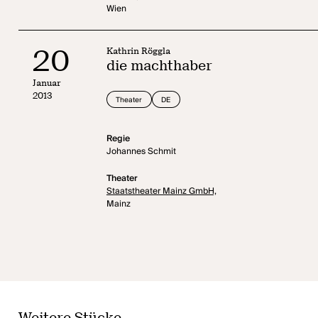
Wien
20
Kathrin Röggla
die machthaber
Januar
2013
Theater
DE
Regie
Johannes Schmit
Theater
Staatstheater Mainz GmbH,
Mainz
Weitere Stücke