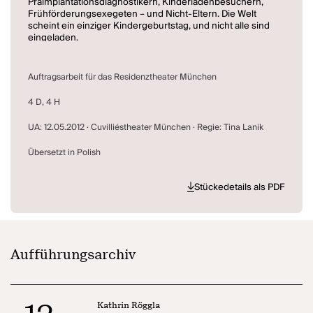
Präimplantationsdiagnostikern, Kinderladenbesuchern,
Frühförderungsexegeten – und Nicht-Eltern. Die Welt
scheint ein einziger Kindergeburtstag, und nicht alle sind
eingeladen.
Mütter machen einen Abend mit viel Musik über den
Wahnwitz, die Schattenseiten, das Monströse und Skurrile
des Elternseins – über das, was mit dem üblichen
Auftragsarbeit für das Residenztheater München
zwanghaft-sentimentalen Blick auf die lieben Kleinen alles
unter den Tisch fallt.
4 D, 4 H
Kathrin Röggla und Tina Lanik wollten endlich mal
zusammen arbeiten und haben vorausschauend auch die
UA: 12.05.2012 · Cuvilliéstheater München · Regie: Tina Lanik
Geburt ihrer Kinder ins selbe Jahr gelegt. (Residentheater
München)
Übersetzt in Polish
Stückedetails als PDF
Aufführungsarchiv
Kathrin Röggla