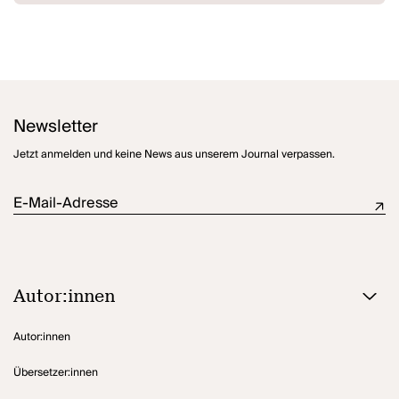
Resignation und der Schmerz. Wenn man nur handeln könnte.“
(Thalia Theater Hamburg)
Schwarz
ist der erste Teil der
schwarzrotgoldtrilogie
und entstand
im Rahmen des Dramatikerstipendiums des Kulturkreises der
deutschen Wirtschaft 2005 in Kooperation mit dem Thalia Theater
Hamburg.
Newsletter
Jetzt anmelden und keine News aus unserem Journal verpassen.
E-Mail-Adresse
Autor:innen
Autor:innen
Übersetzer:innen