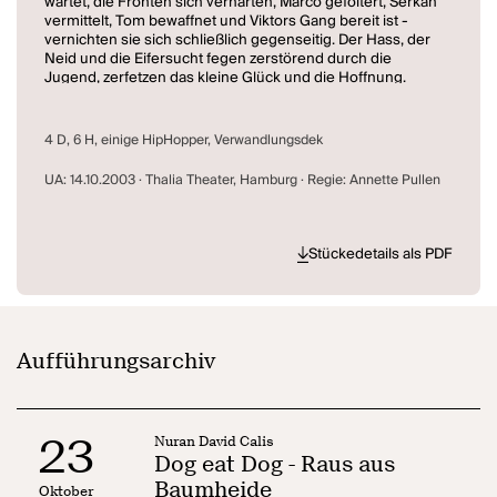
wartet, die Fronten sich verhärten, Marco gefoltert, Serkan
vermittelt, Tom bewaffnet und Viktors Gang bereit ist -
vernichten sie sich schließlich gegenseitig. Der Hass, der
Neid und die Eifersucht fegen zerstörend durch die
Jugend, zerfetzen das kleine Glück und die Hoffnung.
Übrig bleibt allein Baumheide.
Dog Eat Dog
ist eine Mischung aus Shakespeare und Pulp
4 D, 6 H, einige HipHopper, Verwandlungsdek
Fiction, aus Poesie und Slang, aus Liebe und Terror. Mit
berstender Wucht erzählt es die ausweglose Geschichte
UA: 14.10.2003 · Thalia Theater, Hamburg · Regie: Annette Pullen
seiner Figuren, mit beeindruckender Zärtlichkeit lässt es
sie leiden, lieben und hoffen. Ein Stück Theater, das im
Zusammenspiel mit der den Rap und HipHop-Texten
zugrundliegenden Aggressivität einen Sog entstehen
Stückedetails als PDF
lässt, dem sich zu entziehen kaum einem gelingen mag.
Aufführungsarchiv
23
Nuran David Calis
Dog eat Dog - Raus aus
Baumheide
Oktober