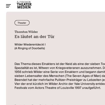
Theater
Thornton Wilder
Es läutet an der Tür
Wilder Wiederentdeckt I
(A Ringing of Doorbells)
Das Thema dieses Einakters ist der Neid als eine der sieben 
Spezialität es ist, Witwen von Kriegsveteranen auszunehmen. Di
1956 schrieb Wilder eine Serie von Einaktern und begann damit 
sieben Lebensalter des Menschen (The Seven Ages of Man) dar
Beendet hat der mehrfache Pulitzer-Preisträger zu Lebzeiten j
Vier der erst kürzlich im Wilder Archiv der Yale University e
Festivals vom Actors Theatre of Louisville 1997 uraufgeführt.