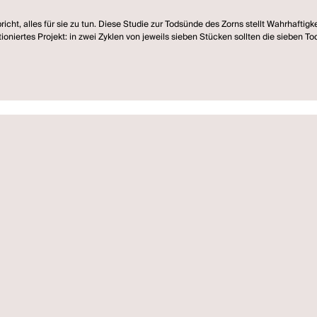
richt, alles für sie zu tun. Diese Studie zur Todsünde des Zorns stellt Wahrhaftig
ioniertes Projekt: in zwei Zyklen von jeweils sieben Stücken sollten die sieben 
 sechs der geplanten vierzehn Stücke.
d in der Sammlung
Wilder Rediscovered
zusammengefasst und wurden anlässlich des C