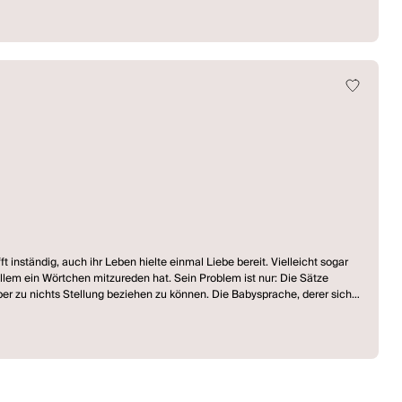
 inständig, auch ihr Leben hielte einmal Liebe bereit. Vielleicht sogar
em ein Wörtchen mitzureden hat. Sein Problem ist nur: Die Sätze
ber zu nichts Stellung beziehen zu können. Die Babysprache, derer sich
, Straßennamen oder ähnliches vorsagt. Aber auch Moe denkt, dass die
s Kindermädchen Millie auch noch lautstark eine Hasstirade auf Babies
n hat ein Baby nicht selbst in der Hand. Tony bemüht sich darum, Moe
s zwischen ihnen ist jedenfalls nicht zu klären. Die Aufgabe kann nur