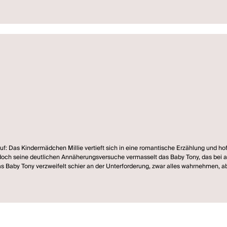
f: Das Kindermädchen Millie vertieft sich in eine romantische Erzählung und hofft
ch seine deutlichen Annäherungsversuche vermasselt das Baby Tony, das bei all
as Baby Tony verzweifelt schier an der Unterforderung, zwar alles wahrnehmen, a
s Baby Moe sich am schnellsten beruhigt, wenn man ihm das ABC, das Einmaleins
achen. Seine Mutter hält das Zusammenleben mit einem Baby eh für Krieg. Als da
 zu gehen, wo "die Leute auf einen treten" - also ins Grab. Aber auch das Sterbe
hmen sich wie Erwachsene und Erwachsene wie Babies. Das große Missverständni