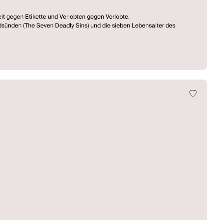
keit gegen Etikette und Verlobten gegen Verlobte.
Todsünden (The Seven Deadly Sins) und die sieben Lebensalter des
lassics in Context Festivals vom Actors Theatre of Louisville 1997