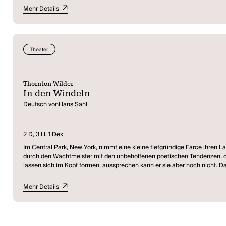
Mehr Details
Theater
Thornton Wilder
In den Windeln
Deutsch vonHans Sahl
2 D, 3 H, 1 Dek
Im Central Park, New York, nimmt eine kleine tiefgründige Farce ihren Lau
durch den Wachtmeister mit den unbeholfenen poetischen Tendenzen, do
lassen sich im Kopf formen, aussprechen kann er sie aber noch nicht. D
Erwachsener im Umgang mit ihm bedienen, beleidigt ihn zutiefst.
Das Baby Moe ist da besser dran, denn seine Mutter hat entdeckt, das
Mehr Details
Erwachsenen mit ihrem ständigen "mein kleiner Dummer" etc. über ihn l
und darauf, wieviel Raum sie beanspruchen, hält, beschließt Moe dorthin
wiederaufzubauen: Irgendwann werden sie schon erwachsen werden.
Der Wachtmeister fasst das Dilemma schließlich zusammen: Babies bene