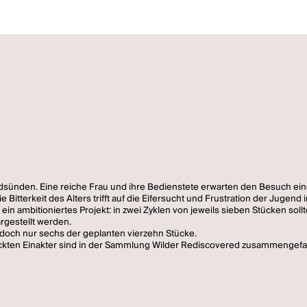
Todsünden. Eine reiche Frau und ihre Bedienstete erwarten den Besuch e
e Bitterkeit des Alters trifft auf die Eifersucht und Frustration der Jug
ein ambitioniertes Projekt: in zwei Zyklen von jeweils sieben Stücken so
gestellt werden.
edoch nur sechs der geplanten vierzehn Stücke.
ntdeckten Einakter sind in der Sammlung Wilder Rediscovered zusammengefa