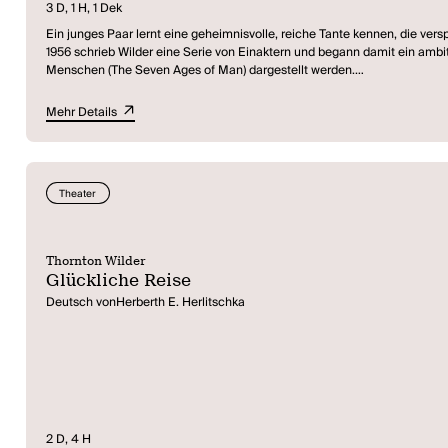
3 D, 1 H, 1 Dek
Ein junges Paar lernt eine geheimnisvolle, reiche Tante kennen, die versp
1956 schrieb Wilder eine Serie von Einaktern und begann damit ein ambit
Menschen (The Seven Ages of Man) dargestellt werden.
Beendet hat der mehrfache Pulitzer-Preisträger zu Lebzeiten jedoch nur
Vier der im Wilder Archiv der Yale University entdeckten Einakter sin
Mehr Details
uraufgeführt.
Theater
Thornton Wilder
Glückliche Reise
Deutsch vonHerberth E. Herlitschka
2 D, 4 H