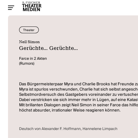
Theater
Neil Simon
Gerüchte... Gerüchte...
Farce in 2 Akten
(Rumors)
Das Bürgermeisterpaar Myra und Charlie Brooks hat Freunde zu
Myra ist spurlos verschwunden, Charlie hat sich selbst ange
Selbstmordversuch des Gastgebers voreinander zu vertuschen
Dabei verstricken sie sich immer mehr in Lügen, auf eine Katastr
Mit brillanten Dialogen zeigt Neil Simon in seiner Farce das h
höchst absurder, irrationaler Weise reagieren können.
Deutsch von Alexander F. Hoffmann, Hannelene Limpach