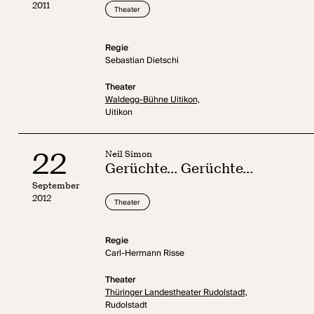
2011
Theater
Regie
Sebastian Dietschi
Theater
Waldegg-Bühne Uitikon,
Uitikon
22
Neil Simon
Gerüchte... Gerüchte...
September
2012
Theater
Regie
Carl-Hermann Risse
Theater
Thüringer Landestheater Rudolstadt,
Rudolstadt