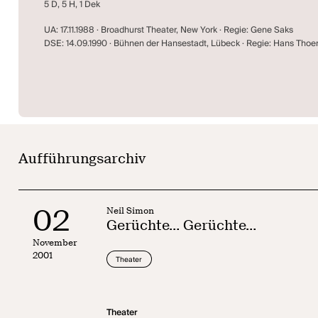
5 D, 5 H, 1 Dek
UA: 17.11.1988 · Broadhurst Theater, New York · Regie: Gene Saks
DSE: 14.09.1990 · Bühnen der Hansestadt, Lübeck · Regie: Hans Thoe
Aufführungsarchiv
02
Neil Simon
Gerüchte... Gerüchte...
November
2001
Theater
Theater