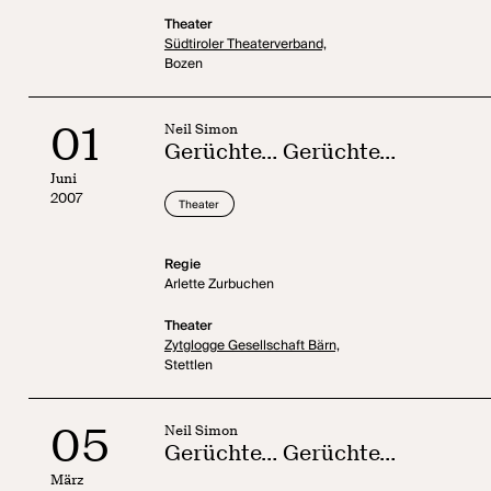
Theater
Südtiroler Theaterverband,
Bozen
01
Neil Simon
Gerüchte... Gerüchte...
Juni
2007
Theater
Regie
Arlette Zurbuchen
Theater
Zytglogge Gesellschaft Bärn,
Stettlen
05
Neil Simon
Gerüchte... Gerüchte...
März