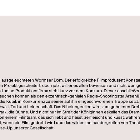
 ausgeleuchteten Wormser Dom. Der erfolgreiche Filmproduzent Konstanti
Projekt gescheitert, doch jetzt will er es allen beweisen und nicht wenig
m und seine Produktionsfirma steht kurz vor dem Konkurs. Dieser abschließe
suchen können als den exzentrisch-genialen Regie-Shootingstar Arsenij Ku
 die Kubik in Konkurrenz zu seiner auf ihn eingeschworenen Truppe setzt. D
ewalt, Tod und Leidenschaft: Das Nibelungenlied wird zum geheimen Drehp
ark, die Bühne. Und nicht nur im Streit der Königinnen eskaliert das Dr
einem Filmteam, das sich liebt und hasst, zerfleischt und küsst, während a
eht, wenn ein Film gedreht wird und das wildes Ineinandergreifen von The
ose-Up unserer Gesellschaft.