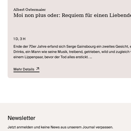
Albert Ostermaier
Moi non plus oder: Requiem für einen Liebend
1 D, 3 H
Ende der 70er Jahre erfand sich Serge Gainsbourg ein zweites Gesicht, 
Drinks, ein Mann wie seine Musik, treibend, getrieben, wild und zugleich v
einem Lippenpaar, bevor der Tod alles erstickt.
Gainsbarre, der Versuch, sich ein Ich zu erfinden, das alles darf, alles ka
retten. Als könnte einer sich im Spiegel sehen und übermalen und dann
Mehr Details
Moi non Plus
ist ein Roadmovie und eine Love-Story über einen Mann, und seinen Kampf mit sich selbst, mit der Sucht, dem Scheitern. Ein Kampf, den zunehmend Gainsbarre gewinnt, die öffentliche, die herbeiphantasierte,
die fiebernde Fiktion und nicht Gainsbourg. Nur zum Ende vor dem Tod is
heißt
Moi non plus
, aber immer noch und mehr denn je: Je t'aime.
Albert Ostermaier
Newsletter
Jetzt anmelden und keine News aus unserem Journal verpassen.