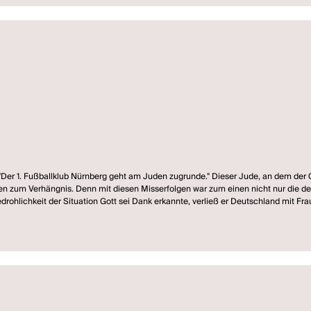
 "Der 1. Fußballklub Nürnberg geht am Juden zugrunde." Dieser Jude, an dem der 
gen zum Verhängnis. Denn mit diesen Misserfolgen war zum einen nicht nur die 
drohlichkeit der Situation Gott sei Dank erkannte, verließ er Deutschland mit F
beruf jedoch übte er nie wieder aus. Der Autor Albert Ostermaier begibt sich au