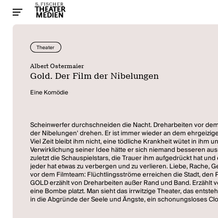
Theater
Albert Ostermaier
Gold. Der Film der Nibelungen
Eine Komödie
Scheinwerfer durchschneiden die Nacht. Dreharbeiten vor dem
der Nibelungen' drehen. Er ist immer wieder an dem ehrgeizigen 
Viel Zeit bleibt ihm nicht, eine tödliche Krankheit wütet in ih
Verwirklichung seiner Idee hätte er sich niemand besseren aus
zuletzt die Schauspielstars, die Trauer ihm aufgedrückt hat und
jeder hat etwas zu verbergen und zu verlieren. Liebe, Rache, G
vor dem Filmteam: Flüchtlingsströme erreichen die Stadt, den P
GOLD erzählt von Dreharbeiten außer Rand und Band. Erzählt von 
eine Bombe platzt. Man sieht das irrwitzige Theater, das entst
in die Abgründe der Seele und Ängste, ein schonungsloses Cl