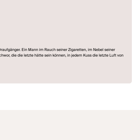
Draufgänger. Ein Mann im Rauch seiner Zigaretten, im Nebel seiner
hwor, die die letzte hätte sein können, in jedem Kuss die letzte Luft von
er Ego wie eine schillernde, laute Schutzhaut, die Stille darunter zu
nde, wenn er den Ton trifft, den er immer treffen wollte, wenn es zwar