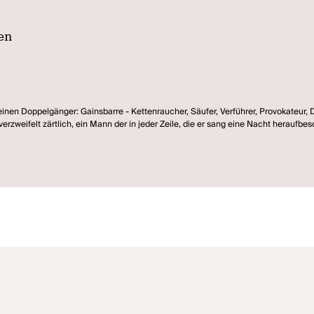
en
einen Doppelgänger: Gainsbarre - Kettenraucher, Säufer, Verführer, Provokateur, 
erzweifelt zärtlich, ein Mann der in jeder Zeile, die er sang eine Nacht heraufbesc
nn, alles muss, alles überlebt, was das wahre Ich dahinter zerstören würde. Ein Alt
 weg gehen und wäre zwei.
t da noch einmal das Kind und ein unerwartetes Glück und Liebe, ein glückliches E