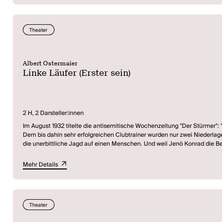
Theater
Albert Ostermaier
Linke Läufer (Erster sein)
2 H, 2 Darsteller:innen
Im August 1932 titelte die antisemitische Wochenzeitung "Der Stürmer":
Dem bis dahin sehr erfolgreichen Clubtrainer wurden nur zwei Niederla
die unerbittliche Jagd auf einen Menschen. Und weil Jenö Konrad die Be
durch Europa konnte er sich eine neue Existenz aufbauen. Seinen Trainer
und schreibt ein Stück Nürnberger Fußballgeschichte neu.
Mehr Details
Theater