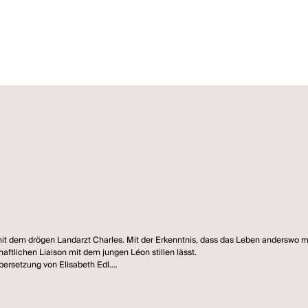
it dem drögen Landarzt Charles. Mit der Erkenntnis, dass das Leben anderswo meh
itzer Rodolphe noch in der leidenschaftlichen Liaison mit dem jungen Léon stillen lässt.
bersetzung von Elisabeth Edl.