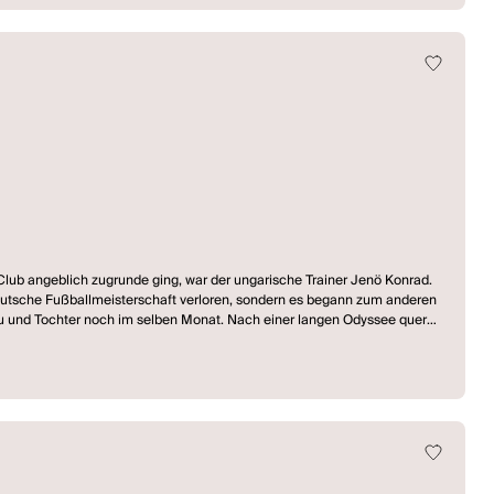
Club angeblich zugrunde ging, war der ungarische Trainer Jenö Konrad.
deutsche Fußballmeisterschaft verloren, sondern es begann zum anderen
rau und Tochter noch im selben Monat. Nach einer langen Odyssee quer
f eine fiktive Reise in die Gedanken- und Gefühlswelten von Jenö Konrad