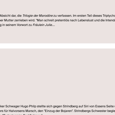
Absicht dar, die
Trilogie der Marodöre
zu verfassen. Im ersten Teil dieses Triptych
 Mutter zerrieben wird. "Man schreit pretentiös nach Lebenslust und die Inten
erg in seinem Vorwort zu
Fräulein Julie
.
 "Das ist das Moderne in meiner Tragödie, und wehe mir und der Knallcharge, wenn
ruck in dieser erotischen Passion... Nur vor der Frau ist er unmännlich, und auch
, mal naiv, mal unwissend, alles, bloß um den Beischlaf zu ergattern."
usgabe und an der von Strindberg besorgten, vom Original leicht abweichenden f
mildern oder wegzulassen" wurde nicht berücksichtigt. Wohl aber der Rat, "den Re
anker Schwager Hugo Philp stellte sich gegen Strindberg auf Siri von Essens Seite
rs für Halvorsens Marsch, den "Einzug der Bojaren". Strindbergs Schwester beglei