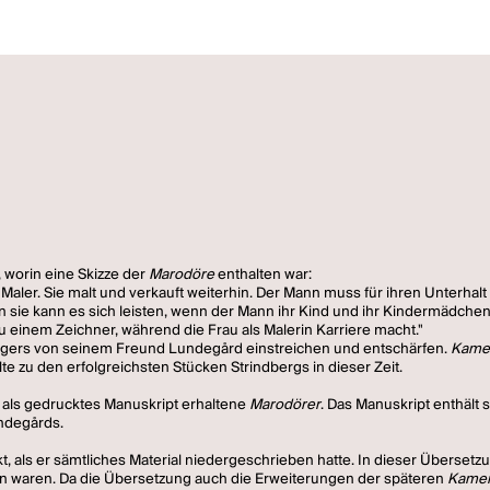
 worin eine Skizze der
Marodöre
enthalten war:
, Maler. Sie malt und verkauft weiterhin. Der Mann muss für ihren Unterhalt
n sie kann es sich leisten, wenn der Mann ihr Kind und ihr Kindermädch
u einem Zeichner, während die Frau als Malerin Karriere macht."
legers von seinem Freund Lundegård einstreichen und entschärfen.
Kame
te zu den erfolgreichsten Stücken Strindbergs in dieser Zeit.
 als gedrucktes Manuskript erhaltene
Marodörer
. Das Manuskript enthält 
undegårds.
, als er sämtliches Material niedergeschrieben hatte. In dieser Übersetz
en waren. Da die Übersetzung auch die Erweiterungen der späteren
Kame