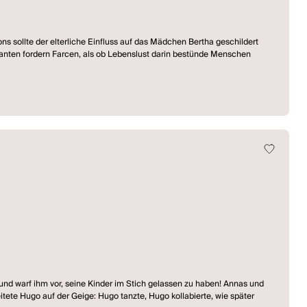
ons sollte der elterliche Einfluss auf das Mädchen Bertha geschildert
danten fordern Farcen, als ob Lebenslust darin bestünde Menschen
 er die reine Schillersche Räuberbande 1887 spielt! Keine Schreie, keine
 nur deshalb, weil sie ihn so sieht, und die Gesetze der Anpassung zwingen
ranzösischen Übertragung. Strindbergs Anweisung an Mathilde Prager in
gisseuren die Freiheit zu bieten zu streichen". (Hansjörg Betschart)
 und warf ihm vor, seine Kinder im Stich gelassen zu haben! Annas und
tete Hugo auf der Geige: Hugo tanzte, Hugo kollabierte, wie später