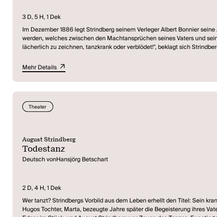
3 D, 5 H, 1 Dek
Im Dezember 1886 legt Strindberg seinem Verleger Albert Bonnier seine 
werden, welches zwischen den Machtansprüchen seines Vaters und seiner
lächerlich zu zeichnen, tanzkrank oder verblödet!", beklagt sich Strindb
Dabei machte er sich bereits Sorgen, wie denn der Vater zu spielen sei:
Massenaufrufe. Zart, ruhig und resigniert sucht der starke Zeitgeist Ausd
Mehr Details
uns, die Rolle zu spielen, die die Liebhaberin von uns fordert: Mal keusch
Die vorliegende Übersetzung orientiert sich an der schwedischen Ersta
Wien, doch "bei der Übersetzung Rohheiten, besonders im ersten Akt abzu
Theater
August Strindberg
Todestanz
Deutsch vonHansjörg Betschart
2 D, 4 H, 1 Dek
Wer tanzt? Strindbergs Vorbild aus dem Leben erhellt den Titel: Sein kr
Hugos Tochter, Marta, bezeugte Jahre später die Begeisterung ihres Vate