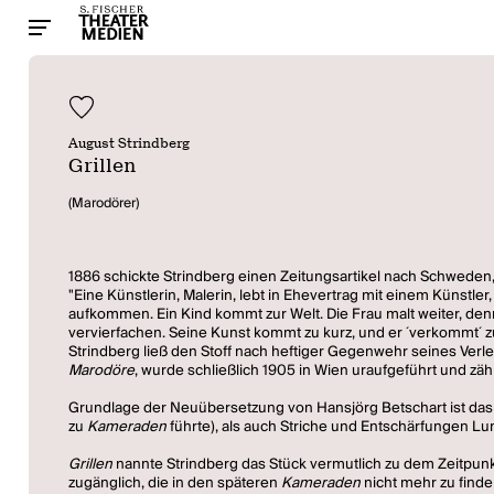
August Strindberg
Grillen
(Marodörer)
1886 schickte Strindberg einen Zeitungsartikel nach Schweden,
"Eine Künstlerin, Malerin, lebt in Ehevertrag mit einem Künstler
aufkommen. Ein Kind kommt zur Welt. Die Frau malt weiter, den
vervierfachen. Seine Kunst kommt zu kurz, und er ´verkommt´ z
Strindberg ließ den Stoff nach heftiger Gegenwehr seines Ver
Marodöre
, wurde schließlich 1905 in Wien uraufgeführt und zähl
Grundlage der Neuübersetzung von Hansjörg Betschart ist das
zu
Kameraden
führte), als auch Striche und Entschärfungen L
Grillen
nannte Strindberg das Stück vermutlich zu dem Zeitpunkt
zugänglich, die in den späteren
Kameraden
nicht mehr zu find