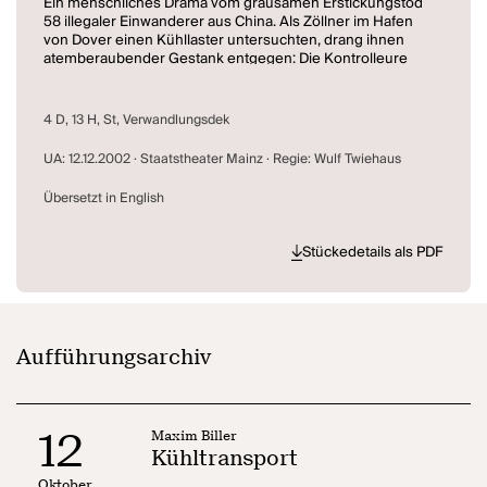
Ein menschliches Drama vom grausamen Erstickungstod
58 illegaler Einwanderer aus China. Als Zöllner im Hafen
von Dover einen Kühllaster untersuchten, drang ihnen
atemberaubender Gestank entgegen: Die Kontrolleure
entdeckten ein Knäuel im Todeskampf erstarrter
menschlicher Körper - 54 Männer, 4 Frauen, erstickt auf
dem Weg in eine vermeintlich bessere Welt. Maxim Biller
4 D, 13 H, St, Verwandlungsdek
erzählt in seinem Theaterstück von den letzten Stunden
dieser Menschen, von ihren Träumen und Hoffnungen,
UA: 12.12.2002 · Staatstheater Mainz · Regie: Wulf Twiehaus
von ihrem qualvollen Tod auf dem Weg in eine bessere
Welt.
Übersetzt in English
Stückedetails als PDF
Aufführungsarchiv
12
Maxim Biller
Kühltransport
Oktober