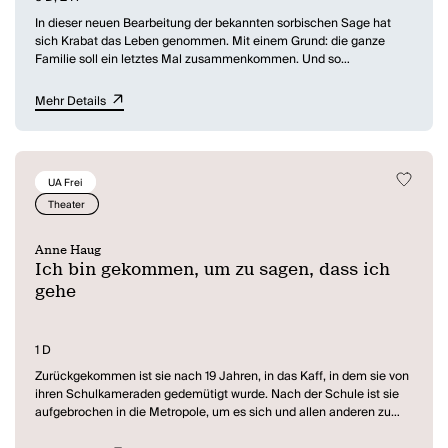
In dieser neuen Bearbeitung der bekannten sorbischen Sage hat
sich Krabat das Leben genommen. Mit einem Grund: die ganze
Familie soll ein letztes Mal zusammenkommen. Und so
versammeln sich die Geschwister zu einer schrägen und kuriosen
Beerdigung. Die Erinnerung an die gemeinsame Kindheit, an
Mehr Details
Krabat, die verstorbene Mutter und den Vater lässt sich nicht
unterdrücken. Sie erweckt ein altes Lied, das die Mutter Kantorka
immer wieder gesungen hat. Der Klang der Vergangenheit entführt
die Geschwister in ihre Kindheit und die verdrängte magische
UA Frei
Geschichte ihrer Familie. Denn nur etwas hat damals alle im Kern
zusammengehalten: diese eine Melodie.
Theater
"Weisst du Mama, ich denke, eine Familie, das ist wie ein Stern.
Anne Haug
Wenn eine Familie genügend Masse hat, wenn sie schwer ist,
Ich bin gekommen, um zu sagen, dass ich
schwer wie ein Stern, dann kann sie irgendwann nur noch
gehe
kollabieren, weil ihr der eigene Hunger zum Verhängnis wird, weil sie
sich selber frisst, weil sie sich von sich selbst ernährt bis nichts
mehr von ihr übrig bleibt. Eine Familie, ebenso wie ein Stern,
leuchtet nur, wenn sie sich selbst frisst."
1 D
Zurückgekommen ist sie nach 19 Jahren, in das Kaff, in dem sie von
ihren Schulkameraden gedemütigt wurde. Nach der Schule ist sie
aufgebrochen in die Metropole, um es sich und allen anderen zu
zeigen. Um zu beweisen, dass sie es schaffen kann, ein Star werden