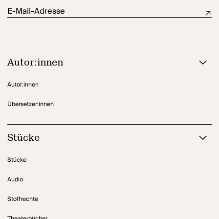
dieses Stück von Marion Brasch das Schönste an Weihnachten: Es
E-Mail-Adresse
bringt Menschen zusammen.
Autor:innen
Autor:innen
Übersetzer:innen
Stücke
Stücke
Audio
Stoffrechte
Theaterbücher