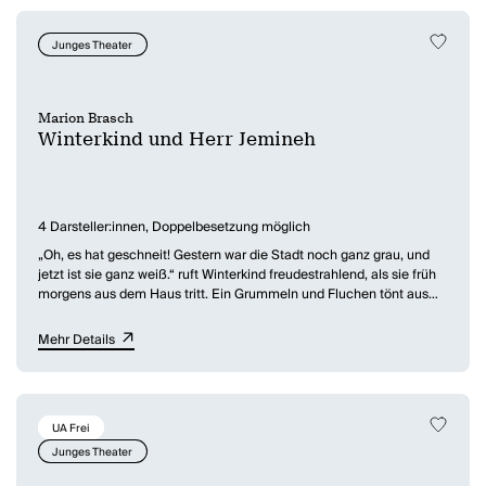
Junges Theater
Marion Brasch
Winterkind und Herr Jemineh
4 Darsteller:innen, Doppelbesetzung möglich
„Oh, es hat geschneit! Gestern war die Stadt noch ganz grau, und
jetzt ist sie ganz weiß.“ ruft Winterkind freudestrahlend, als sie früh
morgens aus dem Haus tritt. Ein Grummeln und Fluchen tönt aus
ihrer Manteltasche. Herr Jemineh, ein kleiner, fingerlanger Mann
mit Hut ist der Bewohner dieser Tasche und gar nicht erfreut über
Mehr Details
diesen frühen Weckruf. Winterkind zieht ihren verschlafenen Freund
heraus. Hoffentlich kann ein Frühstück ihn milde stimmen. Aber wo
bleibt es nur? „Vielleicht hat es die Straßenbahn verpasst. Vielleicht
ist es auch im Fahrstuhl stecken geblieben oder hat den Wecker
UA Frei
nicht gehört.“ überlegt Winterkind. Gemeinsam machen sie sich auf
die Suche nach ihrem Frühstück. Dabei fällt ihnen ein magischer
Junges Theater
Zauberwürfel in die Hände, mit dem sie plötzlich andere Sprachen