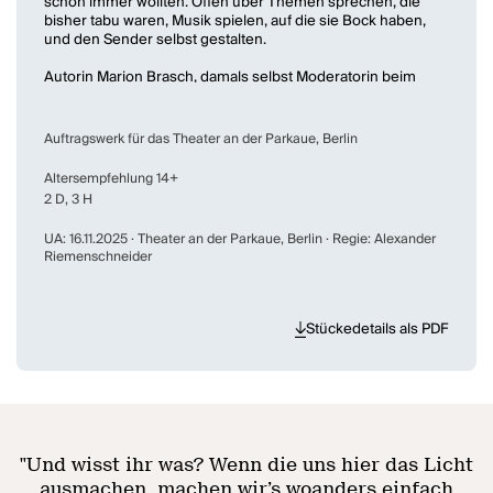
schon immer wollten: Offen über Themen sprechen, die
bisher tabu waren, Musik spielen, auf die sie Bock haben,
und den Sender selbst gestalten.
Autorin Marion Brasch, damals selbst Moderatorin beim
einzigen ostdeutschen Jugendsender DT64, erzählt mit
fiktiven Figuren von realen Ereignissen. Von einem
einzigartigen Moment der Freiheit und davon, wie ein
Auftragswerk für das Theater an der Parkaue, Berlin
Radiosender zum Lebensgefühl junger Menschen wurde.
(Theater an der Parkaue)
Altersempfehlung 14+
2 D, 3 H
UA: 16.11.2025 · Theater an der Parkaue, Berlin · Regie: Alexander
Riemenschneider
Stückedetails als PDF
"
Und wisst ihr was? Wenn die uns hier das Licht
ausmachen, machen wir’s woanders einfach