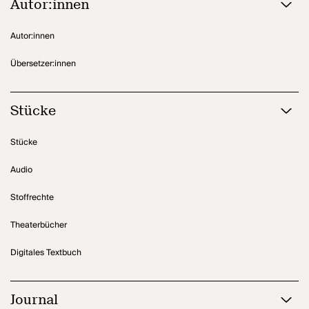
schmerzende Gewissheit des Mannes, nur noch die Leere zu
Autor:innen
haben. Und die will selbst Gott nicht.
Autor:innen
Übersetzer:innen
Stücke
Stücke
Audio
Stoffrechte
Theaterbücher
Digitales Textbuch
Journal