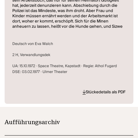
sein Arbeitsbuch, das nur für seinen Heimatort Gültigkeit
hat, jederzeit denunzieren kann. Abschiebung durch die
Polizei ist das Mindeste, was ihm droht. Aber Frau und
Kinder müssen ernährt werden und der Arbeitsmarkt ist
dort, woher er kommt, erschöpft. Sich für die Minen
anheuern zu lassen, heißt vor die Hunde gehen, und Sizwe
möchte am Leben bleiben. Verzweifelt wendet er sich an
Buntu, einen Freund, der ihm klar macht, dass jeder
Versuch, die behördlichen Bestimmungen zu unterlaufen,
Deutsch von Eva Walch
sinnlos ist. Ohne gültige Papiere, ohne
Aufenthaltserlaubnis und ohne weiße Protektion besteht
2 H, Verwandlungsdek
keine Chance, Fuß zu fassen. Nichts anderes bleibt ihm
übrig als so schnell wie möglich zurückzukehren nach
UA: 15.10.1972 · Space Theatre, Kapstadt · Regie: Athol Fugard
Kingwilliamstown, in die Misere, aus der er aufgebrochen
DSE: 03.02.1977 · Ulmer Theater
ist. Auf dem Heimweg stößt er in einer Seitenstraße auf die
Leiche eines erschlagenen Mannes, versehen mit einem
Arbeitsbuch, gültig für Port Elizabeth.
Sizwe ist vor die Wahl gestellt: Aufgabe der Identität,
Stückedetails als PDF
Verlust seines Namens als Preis für den Aufstieg in die
Klasse der Lohnempfänger oder totale soziale
Verelendung.
Aufführungsarchiv