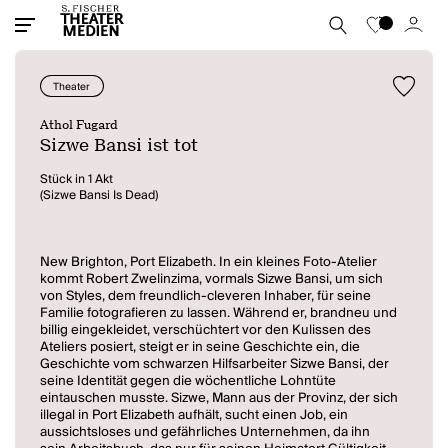
Theater
Athol Fugard
Sizwe Bansi ist tot
Stück in 1 Akt
(Sizwe Bansi Is Dead)
New Brighton, Port Elizabeth. In ein kleines Foto-Atelier
kommt Robert Zwelinzima, vormals Sizwe Bansi, um sich
von Styles, dem freundlich-cleveren Inhaber, für seine
Familie fotografieren zu lassen. Während er, brandneu und
billig eingekleidet, verschüchtert vor den Kulissen des
Ateliers posiert, steigt er in seine Geschichte ein, die
Geschichte vom schwarzen Hilfsarbeiter Sizwe Bansi, der
seine Identität gegen die wöchentliche Lohntüte
eintauschen musste. Sizwe, Mann aus der Provinz, der sich
illegal in Port Elizabeth aufhält, sucht einen Job, ein
aussichtsloses und gefährliches Unternehmen, da ihn