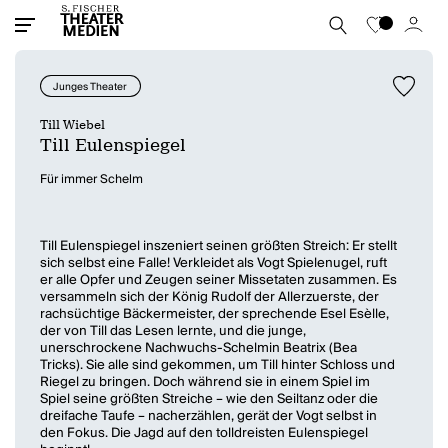
Junges Theater
Till Wiebel
Till Eulenspiegel
Für immer Schelm
Till Eulenspiegel inszeniert seinen größten Streich: Er stellt
sich selbst eine Falle! Verkleidet als Vogt Spielenugel, ruft
er alle Opfer und Zeugen seiner Missetaten zusammen. Es
versammeln sich der König Rudolf der Allerzuerste, der
rachsüchtige Bäckermeister, der sprechende Esel Esèlle,
der von Till das Lesen lernte, und die junge,
unerschrockene Nachwuchs-Schelmin Beatrix (Bea
Tricks). Sie alle sind gekommen, um Till hinter Schloss und
Riegel zu bringen. Doch während sie in einem Spiel im
Spiel seine größten Streiche – wie den Seiltanz oder die
dreifache Taufe – nacherzählen, gerät der Vogt selbst in
den Fokus. Die Jagd auf den tolldreisten Eulenspiegel