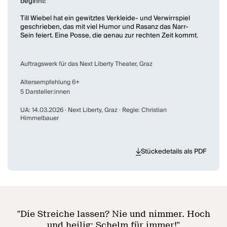
beginnt!
Till Wiebel hat ein gewitztes Verkleide- und Verwirrspiel
geschrieben, das mit viel Humor und Rasanz das Narr-
Sein feiert. Eine Posse, die genau zur rechten Zeit kommt.
Denn brauchen wir nicht alle etwas Aberwitz und einen
Narr, der uns den Spiegel vorhält? Mit viel Lust am
reimenden Sprachwitz thematisiert Till Wiebel, was
Auftragswerk für das Next Liberty Theater, Graz
passiert, wenn die Welt Eulenspiegel nicht ertragen will,
und enthüllt dabei auch die melancholische Wahrheit
Altersempfehlung 6+
hinter der Schelmenmaske.
5 Darsteller:innen
UA: 14.03.2026 · Next Liberty, Graz · Regie: Christian
Himmelbauer
Stückedetails als PDF
"
Die Streiche lassen? Nie und nimmer. Hoch
und heilig: Schelm für immer!
"