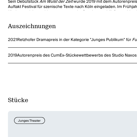
Sein Debütstück
Am Wulst der Zeit
wurde 2019 mit dem Autorenpreis 
Auftakt Festival für szenische Texte nach Köln eingeladen. Im Früh
Kinder- und Jugendtheaterzentrum der Bundesrepublik Deutschland rea
Wiebel mit dem Retzhofer Dramapreis 2021 in der Kategorie "Junges 
Auszeichnungen
2021
Retzhofer Dramapreis in der Kategorie "Junges Publikum" für
Fu
2019
Autorenpreis des CumEx-Stückewettbewerbs des Studio Naxos i
Stücke
Junges Theater