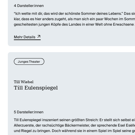
4 Darsteller:innen
“Ich wette mit dir, das wird der schönste Sommer deines Lebens.” Das si
klar, dass es hier anders zugeht, als man sich ein paar Wochen im Som
gescheitesten jungen Köpfe des Landes in einer Welt ohne Erwachsene 
gesamte Raum-Zeit-Kontinuum auszuhebeln. Ein wahres Paradies für T
Mehr Details
Blöd nur, dass Malte Schröder der durchschnittlichste 13-Jährige ist, de
terrible Shawn Baker, das Universalgenie Twinkle und die versierte Mecha
Doch bald müssen die vier herausfinden, dass die Arthur McPush Coopera
Junges Theater
gegen die durchtriebene Cooperation zu behaupten. Einen Funken Hoff
Till Wiebel wurde für
Funken
mit dem ersten Retzhofer Dramapreis in der
zeitgenössischen und queeren Relektüre. Es sind die Nerds und die Unange
Till Wiebel
Miteinander. „So entwirft der Autor eine Welt voller Humor, kluger Beob
Till Eulenspiegel
5 Darsteller:innen
Till Eulenspiegel inszeniert seinen größten Streich: Er stellt sich selbs
Allerzuerste, der rachsüchtige Bäckermeister, der sprechende Esel Esèll
und Riegel zu bringen. Doch während sie in einem Spiel im Spiel seine gr