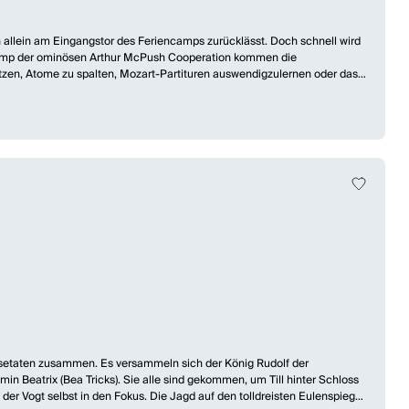
hn allein am Eingangstor des Feriencamps zurücklässt. Doch schnell wird
encamp der ominösen Arthur McPush Cooperation kommen die
zen, Atome zu spalten, Mozart-Partituren auswendigzulernen oder das
telmäßig und fehl am Platz gefühlt. Glücklicherweise lernt er das Enfant
d dieser Sommer ja wirklich der schönste seines Lebens?
en Zukunftsplan zu realisieren. Nun zählt jede*r Einzelne, um sich
„GLANZ ODER GAR NICHT. FÜR SCHLIMMER UND EWIG.“
er-Literatur wie
TKKG
,
Die fünf Freunde
oder
Die drei ???
einer
ch nicht mehr leisten, unpolitisch zu sein. Ihre stärkste Waffe ist das
deen umzusetzen...“, heißt es in der Retzhofer Jury-Begründung.
r Missetaten zusammen. Es versammeln sich der König Rudolf der
in Beatrix (Bea Tricks). Sie alle sind gekommen, um Till hinter Schloss
der Vogt selbst in den Fokus. Die Jagd auf den tolldreisten Eulenspiegel