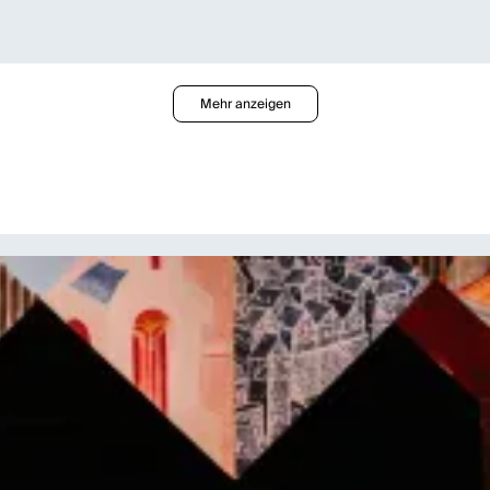
as mit viel Humor und Rasanz das Narr-Sein feiert. Eine Posse, die genau zur rec
 thematisiert Till Wiebel, was passiert, wenn die Welt Eulenspiegel nicht ertragen
Mehr anzeigen