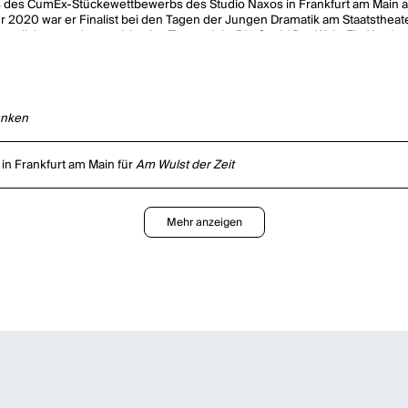
des CumEx-Stückewettbewerbs des Studio Naxos in Frankfurt am Main au
jahr 2020 war er Finalist bei den Tagen der Jungen Dramatik am Staatst
lisierte er das partizipative Textprojekt
Die Qual / Der Wal - Ein Katal
Publikum" ausgezeichnet. Mit der Spielzeit 21/22 beginnt er seine Arbe
nken
n Frankfurt am Main für
Am Wulst der Zeit
Mehr anzeigen