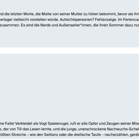
nd die letzten Worte, die Malte von seiner Mutter zu hören bekommt, bevor sie i
merlager vielleicht vorstellen würde. Aufsichtspersonen? Fehlanzeige. Im Feri
zusammen. Es sind die Nerds und Außenseiter*innen, die ihren Sommer dazu nut
üftler*innen und Hochbegabte.
n man sich vorstellen kann. Eine absolute Normal-Null. Noch nie hat er sich so mit
nikerin Isilda kennen. Die drei nehmen Malte unter ihre Fittiche. Vielleicht wir
tion eine ganz eigene Agenda verfolgt. Sie werden dazu benutzt, einen aberwitzig
nung gibt es – ein Funke, der sich fortträgt und eine Revolution entfacht. 
 Kategorie „Junges Publikum“ ausgezeichnet. Der Autor unterzieht junge Abenteu
passten, die sich gegen die Großkapitalisten stellen. Sie können und wollen es si
achtungen und fesselnder Exzentriker*innen, die sich trauen zu träumen und ihre I
t eine Falle! Verkleidet als Vogt Spielenugel, ruft er alle Opfer und Zeugen seine
e, der von Till das Lesen lernte, und die junge, unerschrockene Nachwuchs-Schelm
ößten Streiche – wie den Seiltanz oder die dreifache Taufe – nacherzählen, gerät 