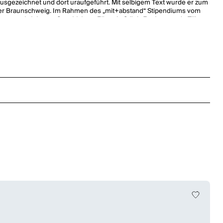
sgezeichnet und dort uraufgeführt. Mit selbigem Text wurde er zum
heater Braunschweig. Im Rahmen des „mit+abstand“ Stipendiums vom
og ungeschriebener Geschichten
. Für sein Stück
Funken
wurde Till
it als Dramaturg am Jungen Schauspielhaus Hamburg.