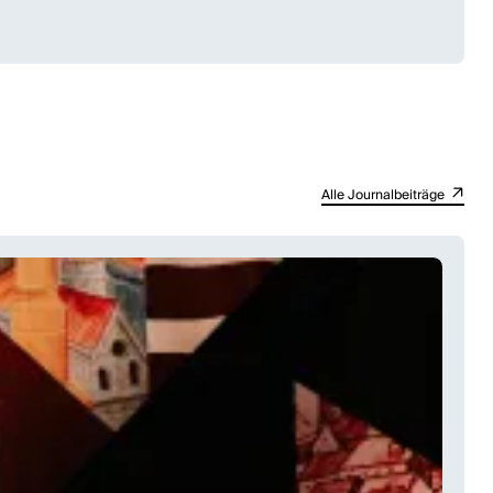
hten Zeit kommt. Denn brauchen wir nicht alle etwas Aberwitz und einen
 will, und enthüllt dabei auch die melancholische Wahrheit hinter der
Alle Journalbeiträge