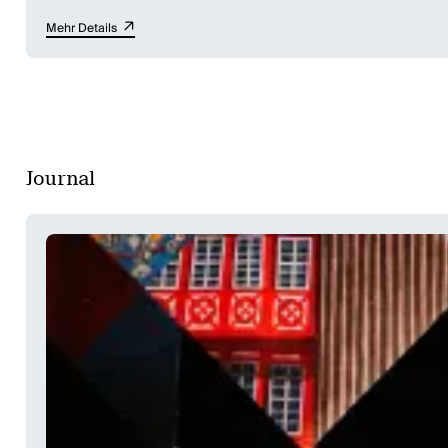
beginnt!
Mehr Details
Till Wiebel hat ein gewitztes Verkleide- und Verwirrspiel geschrieben, d
Narr, der uns den Spiegel vorhält? Mit viel Lust am reimenden Sprachwitz
Schelmenmaske.
Journal