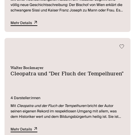
völlig neue Geschichtsschreibung: Der Bischof von Wien erklärt die
schwangere Sissi und Kaiser Franz Joseph zu Mann oder Frau. Es
folgt die schmerzlose Geburt des Thronfolgers, dessen Entführung
nach Ungarn und die Aufdeckung einer erstaunlich folgenreichen
Mehr Details
Liebschaft zwischen der Kaiserin und Ludwig II...
Ihre königliche Hoheit bei der Schwangerschaftsgymnastik und
beim Tennis im superkurzen Röckchen, beim Fremdgehen mit
Ludmilla alias Ludwig II. und als bultlüsterner Vampir.
Walter Bockmayer
Cleopatra und "Der Fluch der Tempelhuren"
4 Darsteller:innen
Mit
Cleopatra und der Fluch der Tempelhuren
bricht der Autor
seinen eigenen Rekord im respektlosen Umgang mit allem, was
dem Historiker wert und dem Bildungsbürgertum heilig ist. Sie ist
wahrlich nicht zu beneiden, diese Cleo, wie die Königin des Nils von
ihren Liebhabern zärtlich genannt wird. Zunächst führt sie ihre
Mehr Details
Flucht aus Ägypten zu den Menschenfressern ins tiefschwarze