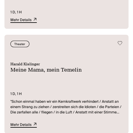
der Donau, Hamburg Nord und Wien Ost. Da alle Szenen vor dem
laufenden Fernseher spielen, wobei der Ton abgeschaltet ist, kann
1 D, 1 H
man sich gut auf die Sprache konzentrieren. Oft liegt eine würgende
Mehr Details
Sprachlosigkeit im Redefluß. Man macht keine Worte, wies so
schön heißt, wo ein Fußtritt oder eine Ohrfeige genügt.
Wer nicht mehr wütend ist, sollte das Schreiben lassen!" (Harald
Kislinger)
Theater
Harald Kislinger
Meine Mama, mein Temelin
1 D, 1 H
"Schon einmal haben wir ein Kernkraftwerk verhindert / Anstatt an
einem Strang zu ziehen / zerstreiten sich die Idioten / die Parteien /
Die zerfallen alle / fliegen / in die Luft / Anstatt mit einer Stimme
aufzutreten: und ein Zeichen hinzusetzen weltweit, damit was
Unverwechselbares uns Erbärmliche erhöht, versinken wir im
Mehr Details
Hickhack. Kleinlich. Lächerlich. Ein schwarzes Loch / erfaßt uns,