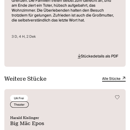
Grenzen. Die Familien treten selbst zum Gefecht an, und
am Ende ziert ein Toter, hübsch aufgebahrt, das
Wohnzimmer. Die Überlebenden halten den Besuch
trotzdem für gelungen. Zufrieden ist auch die Großmutter,
die selbstverständlich das letzte Wort hat.
Eine Farce - nicht nur für Wiener und Berliner...
3 D, 4 H, 2 Dek
Stückedetails als PDF
Weitere Stücke
Alle Stücke
UA Frei
Theater
Harald Kislinger
Big Mäc Epos