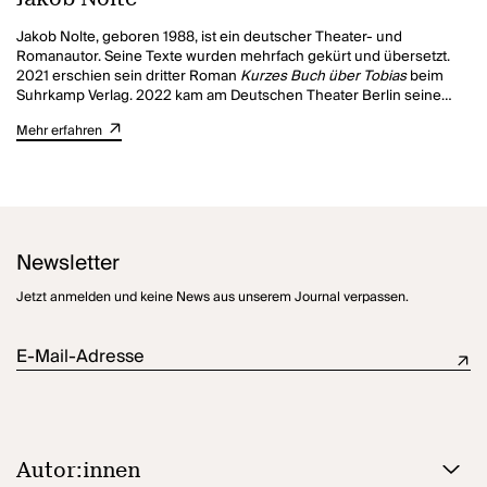
Jakob Nolte, geboren 1988, ist ein deutscher Theater- und
Romanautor. Seine Texte wurden mehrfach gekürt und übersetzt.
2021 erschien sein dritter Roman
Kurzes Buch über Tobias
beim
Suhrkamp Verlag. 2022 kam am Deutschen Theater Berlin seine
Übersetzung von Shakespeares
Der Sturm
zur Uraufführung.
Mehr erfahren
Gemeinsam mit Leif Randt kuratiert er das Content Label Tegel
Media. Er kommt aus Barsinghausen und lebt in Berlin.
Newsletter
Jetzt anmelden und keine News aus unserem Journal verpassen.
E-Mail-Adresse
Autor:innen