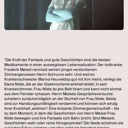
"Die Kraft der Fantasie und gute Geschichten sind die besten
Medikamente in einer ausweglosen Lebenssituation. Der todkranke
Frederik Meisel vermisst seinen jüngst verstorbenen
Zimmergenossen Herrn Schnurre sehr. Und weil es
Krankenschwester Marina Heuveldop gut mit ihm meint, verlegt sie
Elena Niide, die an der Glasknochenkrankheit leidet, in sein
Krankenzimmer. Frau Niide ist ans Bett fixiert und kann nicht einmal
aus dem Fenster schauen. Herrn Meisels Gesprächsversuche
scheitern zunächst kläglich an der Sturheit von Frau Niide. Beide
sind zur Handlungsunfähigkeit verdammt und können sich einzig
ihrer Krankheit „widmen“. Eine brisante Zimmergemeinschaft – bis
zu dem Moment, in dem die Geschichten von Herrn Meisel Frau
Niide bewegen und ihre Fantasie sich Bahn bricht. Sind Meisels
Geschichten wahr oder reine Hirngespinste? Die Seele scheinen sie
auf jeden Fall zu wärmen und alles wirkt ein bisschen besser,