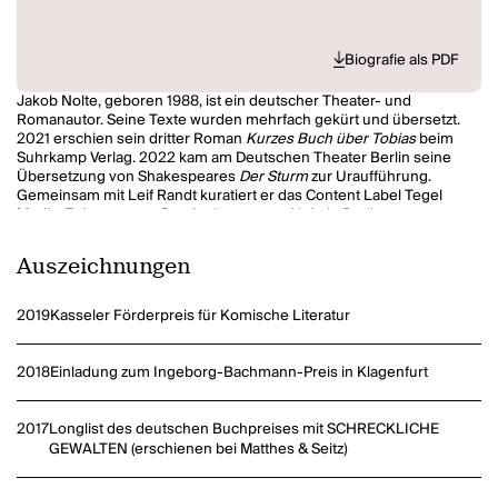
Biografie als PDF
Jakob Nolte, geboren 1988, ist ein deutscher Theater- und
Romanautor. Seine Texte wurden mehrfach gekürt und übersetzt.
2021 erschien sein dritter Roman
Kurzes Buch über Tobias
beim
Suhrkamp Verlag. 2022 kam am Deutschen Theater Berlin seine
Übersetzung von Shakespeares
Der Sturm
zur Uraufführung.
Gemeinsam mit Leif Randt kuratiert er das Content Label Tegel
Media. Er kommt aus Barsinghausen und lebt in Berlin.
Auszeichnungen
2019
Kasseler Förderpreis für Komische Literatur
2018
Einladung zum Ingeborg-Bachmann-Preis in Klagenfurt
2017
Longlist des deutschen Buchpreises mit SCHRECKLICHE
GEWALTEN (erschienen bei Matthes & Seitz)