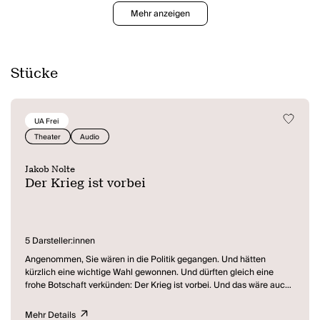
Mehr anzeigen
Stücke
UA Frei
Theater
Audio
Jakob Nolte
Der Krieg ist vorbei
5 Darsteller:innen
Angenommen, Sie wären in die Politik gegangen. Und hätten
kürzlich eine wichtige Wahl gewonnen. Und dürften gleich eine
frohe Botschaft verkünden: Der Krieg ist vorbei. Und das wäre auch
zutreffend, zumindest größtenteils. Vielleicht nur noch an ein paar
Ecken etwas schwelend und insgesamt natürlich viele Tote,
Mehr Details