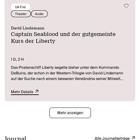
diesem Sender einer deutschen Enklave in einem nicht näher
UA Frei
definierten Krisengebiet zu sein…
Theater
Audio
David Lindemann
Captain Seablood und der gutgemeinte
Kurs der Liberty
1 D, 2 H
Das Piratenschiff Liberty segelte bisher unter dem Kommando
DeBuins, der schon in der Western-Trilogie von David Lindemann
auf der Suche nach einem besseren Verständnis seiner Mitwelt
unterwegs war. Teil der Mannschaft ist seine Schwester Anne
Providence, die jahrelang auf der MS Counterfeit unter Deck
Mehr Details
gehalten wurde, um feine Garderoben für den Schwarzmarkt zu
nähen. Dazu gezwungen wurde sie von LeSchurk – Vater dieser
ungleichen Geschwister und eiskalter Vertreter des Establishments,
den DeBuin sehr zu seinem Ärger ununterbrochen mit der kritischen
Mehr anzeigen
Öffentlichkeit
verwechselt. Leider wird die von dem ambitionierten DeBuin
eingeführte Freiheit an Bord von der eigenen Mannschaft
zugunsten versprochener Extrafreiheiten in Form von kürzeren
Journal
Alle Journalbeiträge