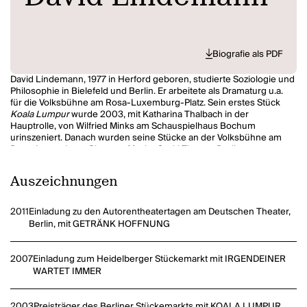
Biografie als PDF
David Lindemann, 1977 in Herford geboren, studierte Soziologie und
Philosophie in Bielefeld und Berlin. Er arbeitete als Dramaturg u.a.
für die Volksbühne am Rosa-Luxemburg-Platz. Sein erstes Stück
Koala Lumpur
wurde 2003, mit Katharina Thalbach in der
Hauptrolle, von Wilfried Minks am Schauspielhaus Bochum
urinszeniert. Danach wurden seine Stücke an der Volksbühne am
Rosa-Luxemburg-Platz, am Maxim Gorki Theater Berlin, am
Burgtheater Wien u. a. uraufgeführt. Viele seiner Stücke wurden
vom Deutschlandradio in seiner Regie produziert und urgesendet.
Auszeichnungen
David Lindemann lebt in Berlin.
2011
Einladung zu den Autorentheatertagen am Deutschen Theater,
Berlin, mit GETRÄNK HOFFNUNG
2007
Einladung zum Heidelberger Stückemarkt mit IRGENDEINER
WARTET IMMER
2003
Preisträger des Berliner Stückemarkts mit KOALA LUMPUR