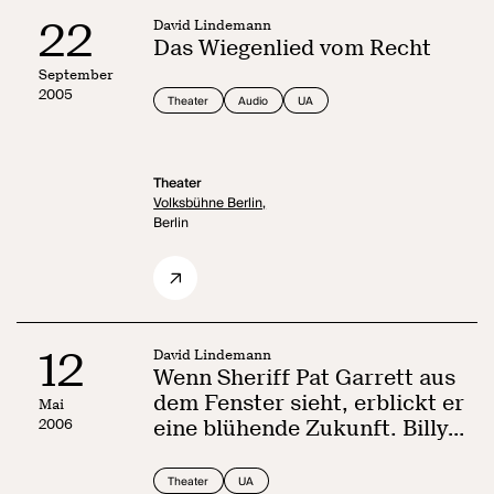
22
David Lindemann
Das Wiegenlied vom Recht
September
2005
Theater
Audio
UA
Theater
Volksbühne Berlin,
Berlin
12
David Lindemann
Wenn Sheriff Pat Garrett aus
dem Fenster sieht, erblickt er
Mai
2006
eine blühende Zukunft. Billy
the Kid wird am Schluss
erschossen.
Theater
UA