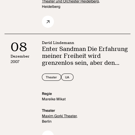
Theater und Orchester Heidelberg,
Heidelberg
08
David Lindemann
Enter Sandman Die Erfahrung
meiner Freiheit wird
Dezember
2007
grenzenlos sein, aber den
Rahmen deiner Vernunft nicht
überschreiten
Theater
UA
Regie
Mareike Mikat
Theater
Maxim Gorki Theater,
Berlin