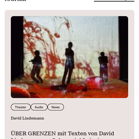
Arbeitszeiten, Rum und gemischten Schlafräumen abgelehnt.
Neuer Captain ist von nun an Anne Providence, die ihrem Bruder
keine Wahl lässt. Er muss das Schiff verlassen. Doch DeBuin gibt
nicht auf. Mit scharfen
Worten und sengenden Argumenten versucht er seiner Schwester
den Missbrauch der von ihm hart erkämpften Freiheit auszutreiben.
Allerdings verkörpert Matthias Habich in der ZDFWeihnachtsserie
„Jack Holborn“ sowohl das Establishment als auch dessen Zwilling,
die kritische Öffentlichkeit. Ebenso wie die Schiffe MS Counterfeit
und die MS Copyright sich ähneln wie ein Ei dem anderen. Klar wird
auch, dass Olivia de Havilland gar nicht wissen kann, ob sie
Schwarzmarkt- oder Originalgarderoben über den roten Teppich
trägt. Und ob DeBuin tatsächlich irgendwann vom Establishment
freigekauft werden kann, und von wem, das soll an dieser Stelle
noch nicht verraten werden!
Theater
Audio
News
David Lindemann
ÜBER GRENZEN mit Texten von David