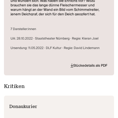
und wundert sich: Was haben die Ehrlichs vor? Wozu
brauchen sie das lange dünne Fleischermesser und
warum hängt an der Wand ein Bild vom Schimmelreiter,
jenem Deichgraf, der sich für den Deich geopfert hat.
KLONG schon wieder warnt der Damm. Bald muss etwas
geschehen. Es scheint, als ließe sich dieses Wunderwerk
der Technik nur mit einem Menschenopfer besänftigen.
7 Darsteller:innen
Aber wer soll das sein? Frau Ehrlich oder ihr Besuch? Und
warum ist eigentlich Loft nach der heimlichen
UA: 28.10.2022 · Staatstheater Nürnberg · Regie: Kieran Joel
Kellerbesichtigung überhaupt nicht mehr aufgetaucht?
Ursendung: 11.05.2022 · DLF Kultur · Regie: David Lindemann
Der Damm
ist eine aberwitzige, schwarzhumorige
Klimakatastrophekrimikomödie, die die Grenzen zwischen
wissenschaftsgestützter Vision und überkandideltem
Blödsinn aufs Köstlichste auszuloten weiß. Und natürlich
Stückedetails als PDF
steuert das Ganze schon von Beginn an auf einen herrlich
spektakulären Showdown auf dem Damm zu.
Kritiken
Donaukurier