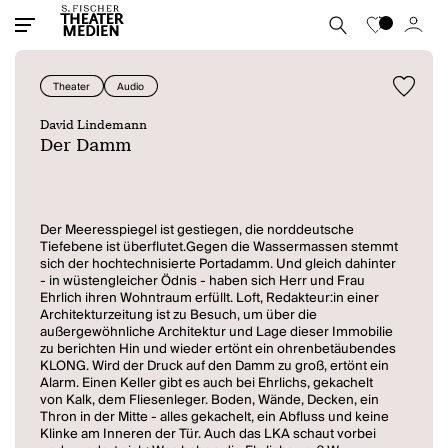
Theater
Audio
David Lindemann
Der Damm
Der Meeresspiegel ist gestiegen, die norddeutsche
Tiefebene ist überflutet.Gegen die Wassermassen stemmt
sich der hochtechnisierte Portadamm. Und gleich dahinter
- in wüstengleicher Ödnis - haben sich Herr und Frau
Ehrlich ihren Wohntraum erfüllt. Loft, Redakteur:in einer
Architekturzeitung ist zu Besuch, um über die
außergewöhnliche Architektur und Lage dieser Immobilie
zu berichten Hin und wieder ertönt ein ohrenbetäubendes
KLONG. Wird der Druck auf den Damm zu groß, ertönt ein
Alarm. Einen Keller gibt es auch bei Ehrlichs, gekachelt
von Kalk, dem Fliesenleger. Boden, Wände, Decken, ein
Thron in der Mitte - alles gekachelt, ein Abfluss und keine
Klinke am Inneren der Tür. Auch das LKA schaut vorbei