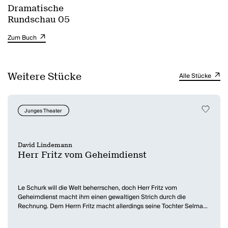
Dramatische
Rundschau 05
Zum Buch
Weitere Stücke
Alle Stücke
Junges Theater
David Lindemann
Herr Fritz vom Geheimdienst
Le Schurk will die Welt beherrschen, doch Herr Fritz vom
Geheimdienst macht ihm einen gewaltigen Strich durch die
Rechnung. Dem Herrn Fritz macht allerdings seine Tochter Selma
einen Strich durch die Rechnung: Sie will ihm nicht länger glauben,
dass er als Lokführer arbeitet. Also beschließt Herr Fritz, sie bei