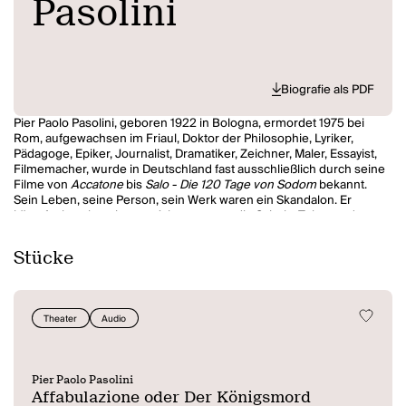
Pasolini
Biografie als PDF
Pier Paolo Pasolini, geboren 1922 in Bologna, ermordet 1975 bei
Rom, aufgewachsen im Friaul, Doktor der Philosophie, Lyriker,
Pädagoge, Epiker, Journalist, Dramatiker, Zeichner, Maler, Essayist,
Filmemacher, wurde in Deutschland fast ausschließlich durch seine
Filme von
Accatone
bis
Salo - Die 120 Tage von Sodom
bekannt.
Sein Leben, seine Person, sein Werk waren ein Skandalon. Er
kämpfte in seinen letzten Jahren gegen die Schein-Toleranz der
totalitären Herrschaft des Konsums ebenso wie gegen den
Konformismus der Progressiven. Seine apokalyptische Kritik an der
Stücke
Zerstörung und an der Selbstzerstörung der Menschen und ihrer
Erde brachte buchstäblich ganz Italien gegen ihn auf.
Theater
Audio
Pier Paolo Pasolini
Affabulazione oder Der Königsmord