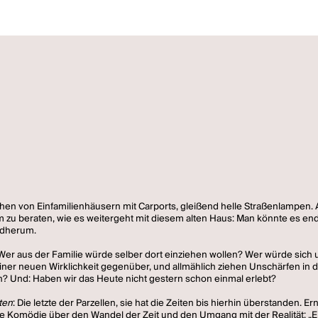
en von Einfamilienhäusern mit Carports, gleißend helle Straßenlampen. 
 um zu beraten, wie es weitergeht mit diesem alten Haus: Man könnte es en
ndherum.
en: Wer aus der Familie würde selber dort einziehen wollen? Wer würde 
 neuen Wirklichkeit gegenüber, und allmählich ziehen Unschärfen in die f
ch? Und: Haben wir das Heute nicht gestern schon einmal erlebt?
ten
: Die letzte der Parzellen, sie hat die Zeiten bis hierhin überstanden.
ne Komödie über den Wandel der Zeit und den Umgang mit der Realität: „Ein