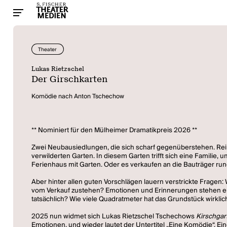
Theater
Lukas Rietzschel
Der Girschkarten
Komödie nach Anton Tschechow
** Nominiert für den Mülheimer Dramatikpreis 2026 **
Zwei Neubausiedlungen, die sich scharf gegenüberstehen. Reih
verwilderten Garten. In diesem Garten trifft sich eine Familie,
Ferienhaus mit Garten. Oder es verkaufen an die Bauträger ru
Aber hinter allen guten Vorschlägen lauern verstrickte Frag
vom Verkauf zustehen? Emotionen und Erinnerungen stehen einer
tatsächlich? Wie viele Quadratmeter hat das Grundstück wirkli
2025 nun widmet sich Lukas Rietzschel Tschechows
Kirschgar
Emotionen, und wieder lautet der Untertitel „Eine Komödie“. Ei