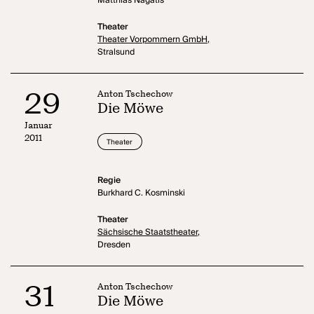
Matthias Nagatis
Theater
Theater Vorpommern GmbH,
Stralsund
29
Anton Tschechow
Die Möwe
Januar
2011
Theater
Regie
Burkhard C. Kosminski
Theater
Sächsische Staatstheater,
Dresden
31
Anton Tschechow
Die Möwe