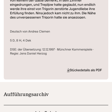
von keinem der Gäste bemerkt, in sein Zimmer
eingedrungen, und Trepljow hatte geglaubt, nun endlich
werde ihre einst von Trigorin zerstörte Jugendliebe ihre
Erfüllung finden. Nina jedoch kam nicht zu ihm. Die Nähe
des unvergessenen Trigorin hatte sie angezogen.
Heimlich, wie sie gekommen war, verließ sie das Haus
wieder, und Trepljow griff zur Waffe. (Kindlers Neues
Literatur Lexikon)
Deutsch von Andrea Clemen
5 D, 8 H, 4 Dek
DSE: der Übersetzung: 12.12.1997 · Münchner Kammerspiele ·
Regie: Jens Daniel Herzog
Stückedetails als PDF
Aufführungsarchiv