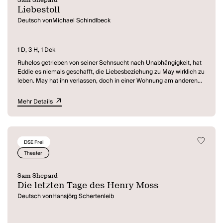
Liebestoll
Deutsch vonMichael Schindlbeck
1 D, 3 H, 1 Dek
Ruhelos getrieben von seiner Sehnsucht nach Unabhängigkeit, hat
Eddie es niemals geschafft, die Liebesbeziehung zu May wirklich zu
leben. May hat ihn verlassen, doch in einer Wohnung am anderen
Ende des Landes findet Eddie sie wieder. Innig verbunden, hin- und
hergerissen zwischen Liebe und Hass, zwischen Kommen und
Mehr Details
Gehen, zwischen Wahrheit und Lüge, tragen Eddie und May nun
einen erbitterten Kampf aus, einen Kampf um ihre Liebe, ihre
Träume, ihr Leben. Mit im Zimmer, unsichtbar und doch
allgegenwärtig, der Alte Mann, der in seinen Händen den Schlüssel
DSE Frei
zu Eddies und Mays Vergangenheit hält. Als Mays Freund Martin
auftaucht, gerät er zwischen die Fronten: Unfreiwillig wird er zum
Theater
Spielball der beiden und erfährt schließlich ihr Geheimnis.
Sam Shepard
Die letzten Tage des Henry Moss
Deutsch vonHansjörg Schertenleib