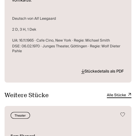
von
Ikarus
.
Deutsch von Alf Leegaard
2 D, 3 H, 1 Dek
UA: 16.11.1965 · Cafe Cino, New York · Regie: Michael Smith
DSE: 06.02.1970 · Junges Theater, Göttingen · Regie: Wolf Dieter
Pahle
Stückedetails als PDF
Weitere Stücke
Alle Stücke
Theater
Sam Shepard