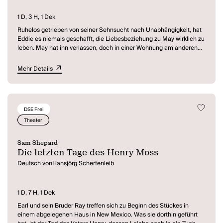
1 D, 3 H, 1 Dek
Ruhelos getrieben von seiner Sehnsucht nach Unabhängigkeit, hat
Eddie es niemals geschafft, die Liebesbeziehung zu May wirklich zu
leben. May hat ihn verlassen, doch in einer Wohnung am anderen
Ende des Landes findet Eddie sie wieder. Innig verbunden, hin- und
hergerissen zwischen Liebe und Hass, zwischen Kommen und
Mehr Details
Gehen, zwischen Wahrheit und Lüge, tragen Eddie und May nun
einen erbitterten Kampf aus, einen Kampf um ihre Liebe, ihre
Träume, ihr Leben. Mit im Zimmer, unsichtbar und doch
allgegenwärtig, der Alte Mann, der in seinen Händen den Schlüssel
DSE Frei
zu Eddies und Mays Vergangenheit hält. Als Mays Freund Martin
auftaucht, gerät er zwischen die Fronten: Unfreiwillig wird er zum
Theater
Spielball der beiden und erfährt schließlich ihr Geheimnis.
Sam Shepard
Die letzten Tage des Henry Moss
Deutsch vonHansjörg Schertenleib
1 D, 7 H, 1 Dek
Earl und sein Bruder Ray treffen sich zu Beginn des Stückes in
einem abgelegenen Haus in New Mexico. Was sie dorthin geführt