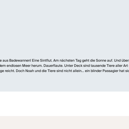
 aus Badewannen! Eine Sintflut. Am nächsten Tag geht die Sonne auf. Und überal
 dem endlosen Meer herum. Dauerflaute. Unter Deck sind tausende Tiere aller Art e
e reicht. Doch Noah und die Tiere sind nicht allein… ein blinder Passagier hat 
edien.