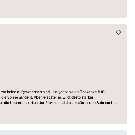
Figuren jetzt in einer ganz anderen Dimension. Gewalt, Zerstörung, die
siert, wie Menschen in Extremsituationen handeln, wozu sie fähig sind,
und was passiert, wenn sie endlich reißt? (Schauspiel Frankfurt)
 wo beide aufgewachsen sind. Hier jobbt sie als Thekenkraft für
 die Sonne aufgeht. Aber je später es wird, desto stärker
er die Unentrinnbarkeit der Provinz und die zerstörerische Sehnsucht