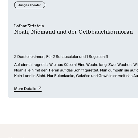
Junges Theater
Lothar Kittstein
Noah, Niemand und der Gelbbauchkormoran
2 Darsteller:innen, Für 2 Schauspieler und 1 Segelschiff
Auf einmal regnet’s. Wie aus Kübeln! Eine Woche lang. Zwei Wochen. Wie
Noah allein mit den Tieren auf das Schiff gerettet. Nun dümpeln sie auf
Kein Land in Sicht. Nur Eulenkacke, Gekröse und Gewölle so weit das Aug
Lothar Kittstein schrieb dieses Stück im Auftrag von „Nah dran! Neue Stücke für das Kindertheater“, einem Kooperationsprojekt des Kinder- und Jugendtheaterzentrums in der Bundesrepublik Deutschland und des Deutschen
Mehr Details
Literaturfonds e.V., mit Mitteln des Bundesbeauftragten für Kultur und M