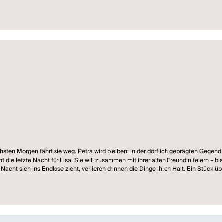
 Bürgschaft berühren sich, durchdringen einander, aber zugleich bewegen sich die 
likte ohne utopische Horizonte, als Gefährdung der privaten Existenz. Ihn interes
 Art Naturzustand zurückgeworfen werden, wie dick ist die Decke der Zivilisation 
ten Morgen fährt sie weg. Petra wird bleiben: in der dörflich geprägten Gegend,
ie letzte Nacht für Lisa. Sie will zusammen mit ihrer alten Freundin feiern – bis
cht sich ins Endlose zieht, verlieren drinnen die Dinge ihren Halt. Ein Stück üb