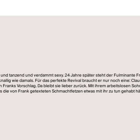
 und tanzend und verdammt sexy. 24 Jahre später steht der Fulminante Fra
allig wie damals. Für das perfekte Revival braucht er nur noch eine: Claudi
in Franks Vorschlag. Da bleibt sie lieber zurück. Mit ihrem arbeitslosen So
ass die von Frank getexteten Schmachtfetzen etwas mit ihr zu tun gehabt hä