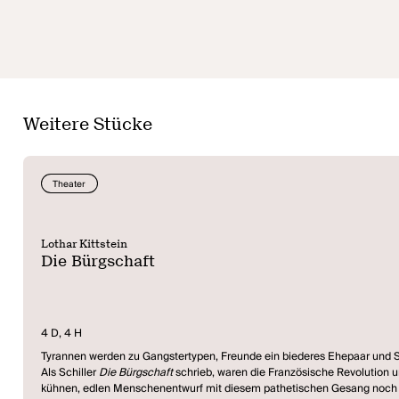
Weitere Stücke
Theater
Lothar Kittstein
Die Bürgschaft
4 D, 4 H
Tyrannen werden zu Gangstertypen, Freunde ein biederes Ehepaar und Schi
Als Schiller
Die Bürgschaft
schrieb, waren die Französische Revolution und
kühnen, edlen Menschenentwurf mit diesem pathetischen Gesang noch ein