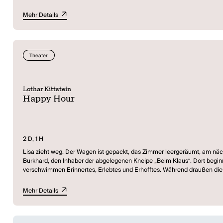
saubere kleine Welt zutiefst erschüttert wird. Alte und neue Version der
fundamentale Verunsicherung des Ichs - Lothar Kittstein erzählt die Konf
Mehr Details
wenn ihr Leben aus der Bahn geworfen wird. Was tun sie, wenn sie in eine
Theater
Lothar Kittstein
Happy Hour
2 D, 1 H
Lisa zieht weg. Der Wagen ist gepackt, das Zimmer leergeräumt, am nächs
Burkhard, den Inhaber der abgelegenen Kneipe „Beim Klaus“. Dort beginnt d
verschwimmen Erinnertes, Erlebtes und Erhofftes. Während draußen die Na
nach einem anderen Leben.
(Ankündigung Theater Trier)
Mehr Details