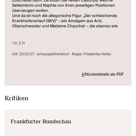
Zuschauerraum. Da sitzen die neuen Castorps, welche
Settembrini und Naphta von ihren jeweiligen Positionen
überzeugen wollen.
Und da ist noch die allegorische Figur „Der schleichende
Krankheitsverlauf (SKV)“ – ein Amalgam aus Arzt,
Oberschwester und Madame Chauchat –, die ebenso wie
die beiden Philosophen am Publikum interessiert ist,
wenngleich sich ihre Motive im Verlauf der unablässig
verstreichenden Zeit auf dem Zauberberg verändern: von
1 D, 2 H
medizinischen zu erotischen.
UA: 23.02.07 · schauspielfrankfurt · Regie: Friederike Heller
Stückedetails als PDF
Kritiken
Frankfurter Rundschau