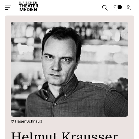
© HagenSchnauß
Helmut Krausser