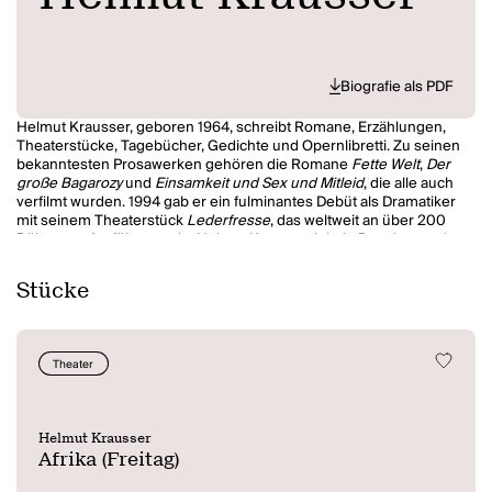
Biografie als PDF
Helmut Krausser, geboren 1964, schreibt Romane, Erzählungen,
Theaterstücke, Tagebücher, Gedichte und Opernlibretti. Zu seinen
bekanntesten Prosawerken gehören die Romane
Fette Welt
,
Der
große Bagarozy
und
Einsamkeit und Sex und Mitleid
, die alle auch
verfilmt wurden. 1994 gab er ein fulminantes Debüt als Dramatiker
mit seinem Theaterstück
Lederfresse
, das weltweit an über 200
Bühnen aufgeführt wurde. Helmut Krausser lebt in Potsdam und
Berlin.
Stücke
Theater
Helmut Krausser
Afrika (Freitag)