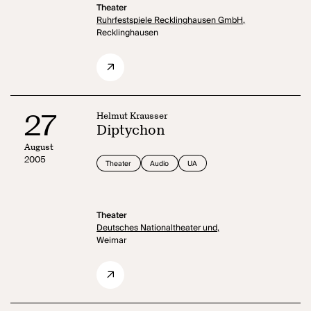
Theater
Ruhrfestspiele Recklinghausen GmbH,
Recklinghausen
27
Helmut Krausser
Diptychon
August
2005
Theater
Audio
UA
Theater
Deutsches Nationaltheater und,
Weimar