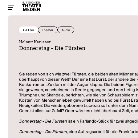
UA Frei
Theater
Audio
Helmut Krausser
Donnerstag - Die Fürsten
Sie reden von sich wie zwei Fürsten, die beiden alten Männer a
überhaupt von dieser Welt? Der eine hat Durst, der andere die
Konkurrenten. Zu dem mit der Augenklappe. Die beiden Figuren 
sie gewesen, anscheinend in Rente gegangen und nun heftig in 
Triumphe und Skandale, berichten, wie sie von Schauspielern zu
Kosten von Menschenleben gewürfelt haben und bei Fürst Ester
Neuigkeiten: Die wiedergeborene Lucrezia soll unter dem Namen
Oder ist alles nur Zufall? Oder wäre es nicht überhaupt Zeit, e
Donnerstag - Die Fürsten
ist ein Parlando-Stück für zwei alt
Donnerstag - Die Fürsten
, eine Auftragsarbeit für die Frankf