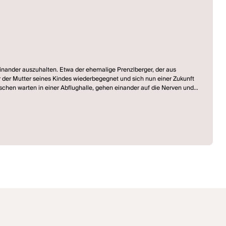
einander auszuhalten. Etwa der ehemalige Prenzlberger, der aus
 der Mutter seines Kindes wiederbegegnet und sich nun einer Zukunft
nschen warten in einer Abflughalle, gehen einander auf die Nerven und
. Wie aufsteigendes Magma drohen Egoismen, Ressentiments und blinde
äischen Flugverkehr lahm legt. (Residenztheater München)
iedern einen Auftritt. Der Text ist so konstruiert, daß Passagen