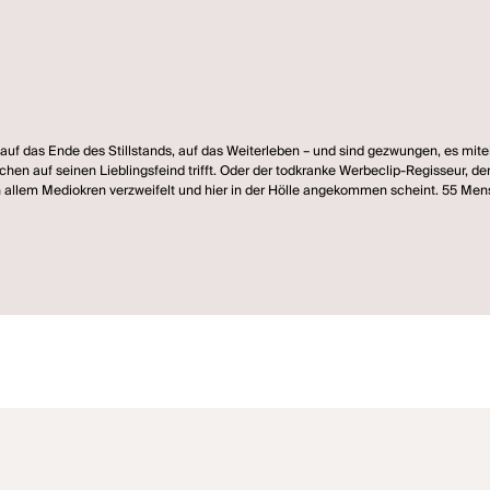
auf das Ende des Stillstands, auf das Weiterleben – und sind gezwungen, es mit
 auf seinen Lieblingsfeind trifft. Oder der todkranke Werbeclip-Regisseur, der
r an allem Mediokren verzweifelt und hier in der Hölle angekommen scheint. 55 Me
nz banalen Kleingeist, reden über den Sinn des Seins, über Kunst und den Tod
ob es wirklich stimmt, dass in Island ein Vulkan ausgebrochen ist und den europ
ater und bot zu Beginn der Intendanz von Martin Kusej allen neuen Ensemble-Mitgl
inige Rollen sind obligatorisch, sie tragen den Kern der Handlung.