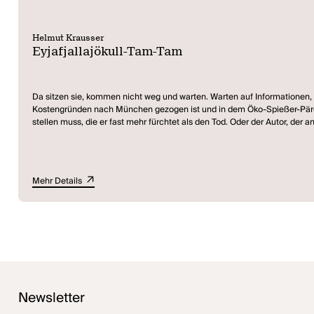
Helmut Krausser
Eyjafjallajökull-Tam-Tam
Da sitzen sie, kommen nicht weg und warten. Warten auf Informationen, 
Kostengründen nach München gezogen ist und in dem Öko-Spießer-Pärchen
stellen muss, die er fast mehr fürchtet als den Tod. Oder der Autor, de
sich gegenseitig an den Kragen, entblößen Geheimnisse, Wunden und ga
Zerstörungswut die fragile Situation zu sprengen – denn niemand weiß, 
Eyjafjallajökull-Tam-Tam
entstand als Auftragsarbeit für das Residenzthe
Mehr Details
weggelassen oder durch Film-Einspielungen ersetzt werden können. Nur e
Newsletter