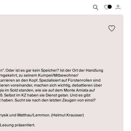
". Oder ist es gar kein Speicher? Ist der Ort der Handlung
 heimgekehrt, zu seinem Kumpel/Mitbewohner/
rieren an den Kopf. Spezialisiert auf Fürstenrollen sind
ieren voreinander, machen sich wichtig, debattieren über
gia im Sold standen, wie sie auf dem Monte Amiata auf
 Selbst im KZ haben sie Dienst getan. Und es gibt
 haben. Sucht sie nach den letzten Zeugen von einst?
physik und Matthau/Lemmon. (Helmut Krausser)
 Lesung präsentiert.