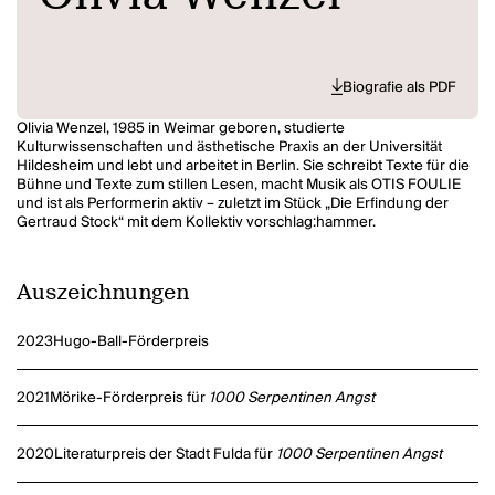
Biografie als PDF
Olivia Wenzel, 1985 in Weimar geboren, studierte
Kulturwissenschaften und ästhetische Praxis an der Universität
Hildesheim und lebt und arbeitet in Berlin. Sie schreibt Texte für die
Bühne und Texte zum stillen Lesen, macht Musik als OTIS FOULIE
und ist als Performerin aktiv – zuletzt im Stück „Die Erfindung der
Gertraud Stock“ mit dem Kollektiv vorschlag:hammer.
Olivia Wenzels Texte fürs Sprechtheater wurden u.a. an den
Münchner Kammerspielen, am Thalia Theater in Hamburg, am
Auszeichnungen
Deutschen Theater Berlin und am Ballhaus Naunynstraße
aufgeführt. Mit Prosatexten war sie u.a. zu Gast beim internationalen
literaturfestival berlin, im Literaturhaus Hamburg und beim
2023
Hugo-Ball-Förderpreis
Prosanova – Festival für junge deutschsprachige
Gegenwartsliteratur. 2017 nahm sie am Klagenfurter Literaturkurs
beim Bachmannpreis teil und bei der Autorenwerkstatt des LCB. Ihr
2021
Mörike-Förderpreis für
1000 Serpentinen Angst
Debütroman erscheint 2019 im S. Fischer Verlag. Neben dem
Schreiben gibt Olivia Wenzel Workshops, arbeitet in Textwerkstätten
mit Kindern und Jugendlichen und ist Teil des Netzwerks
2020
Literaturpreis der Stadt Fulda für
1000 Serpentinen Angst
cobratheater.cobra.