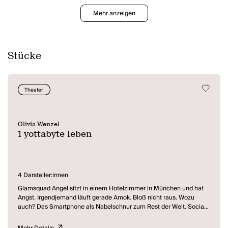
Mehr anzeigen
Stücke
Theater
Olivia Wenzel
1 yottabyte leben
4 Darsteller:innen
Glamsquad Angel sitzt in einem Hotelzimmer in München und hat
Angst. Irgendjemand läuft gerade Amok. Bloß nicht raus. Wozu
auch? Das Smartphone als Nabelschnur zum Rest der Welt. Social
Networking, du bist nie allein, Tweet Täterbeschreibung, und immer
wieder rassisitische Stereotype - abwehren - und immer flimmert