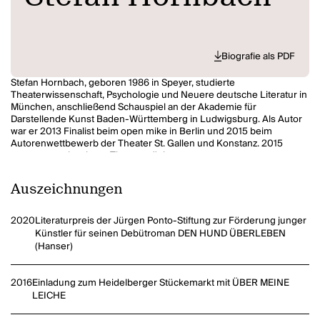
Biografie als PDF
Stefan Hornbach, geboren 1986 in Speyer, studierte
Theaterwissenschaft, Psychologie und Neuere deutsche Literatur in
München, anschließend Schauspiel an der Akademie für
Darstellende Kunst Baden-Württemberg in Ludwigsburg. Als Autor
war er 2013 Finalist beim open mike in Berlin und 2015 beim
Autorenwettbewerb der Theater St. Gallen und Konstanz. 2015
gewann er mit seinem Theaterstück
Über meine Leiche
den Osnabrücker Dramatikerpreis, 2016 folgte
eine Einladung zum Heidelberger Stückemarkt und zu den
Auszeichnungen
Autorentheatertagen ans Deutsche Theater Berlin, wo es in einer
Produktion des Burgtheaters Wien als Voraufführung zu sehen war,
es folgte eine Uraufführung am Theater Osnabrück, eine
2020
Literaturpreis der Jürgen Ponto-Stiftung zur Förderung junger
österreichische Erstaufführung am Kasino des Burgtheaters Wien
Künstler für seinen Debütroman DEN HUND ÜBERLEBEN
und 2017 eine weitere Aufführung am Schauspielhaus Bochum. Die
(Hanser)
Kunststiftung Baden-Württemberg unterstützt sein Romanprojekt
mit einem Literaturstipendium, vom Land Baden-Württemberg
erhielt er 2016 einen Förderpreis zum Schiller-Gedächtnispreis. Als
2016
Einladung zum Heidelberger Stückemarkt mit ÜBER MEINE
Schauspieler stand er u. a. am Schauspiel Stuttgart und am Theater
LEICHE
Rampe Stuttgart auf der Bühne, zuletzt am Theater und Orchester
Heidelberg.