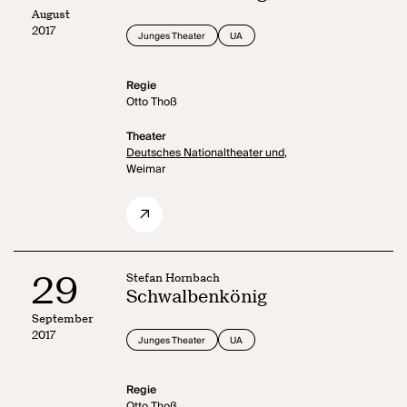
August
2017
Junges Theater
UA
Regie
Otto Thoß
Theater
Deutsches Nationaltheater und,
Weimar
29
Stefan Hornbach
Schwalbenkönig
September
2017
Junges Theater
UA
Regie
Otto Thoß