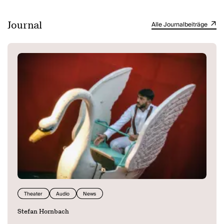
In einem gemeinsamen Entwicklungsprozess von Karlsruher
Kindern, dem Team um Regisseurin Sonja Elena Schroeder und
Journal
Alle Journalbeiträge
Autor Stefan Hornbach ist ein Theaterstück zum Thema
Kinderrechte entstanden, das junge Menschen über ihre Rechte
informiert und sie empowert, diese einzufordern. In einem an jede
Vorstellung anschließenden Workshop-Format gibt es Raum zur
Vertiefung und kreativen Auseinandersetzung mit dem Thema.
(Badisches Staatstheater Karlsruhe)
Theater
Audio
News
Stefan Hornbach