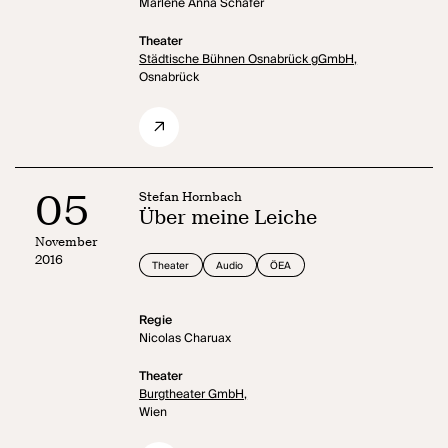
Marlene Anna Schäfer
Theater
Städtische Bühnen Osnabrück gGmbH,
Osnabrück
05
Stefan Hornbach
Über meine Leiche
November
2016
Theater
Audio
ÖEA
Regie
Nicolas Charuax
Theater
Burgtheater GmbH,
Wien