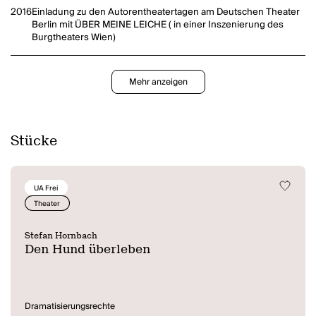
Für die Stückentwicklung YOU'RE JUST JEALOUS gewann er 2016
2016
Einladung zu den Autorentheatertagen am Deutschen Theater
gemeinsam mit Magdalena Fischer und Sophie Utikal den
Berlin mit ÜBER MEINE LEICHE ( in einer Inszenierung des
Publikumspreis des Nachwuchs-Wettbewerbs am Theater
Burgtheaters Wien)
Drachengasse in Wien. Seit 2013 ist Stefan Hornbach Teil des
Theater- und Filmkollektivs KOLLEKTIV EINS.
www.stefanhornbach.de
Mehr anzeigen
Stücke
UA Frei
Theater
Stefan Hornbach
Den Hund überleben
Dramatisierungsrechte