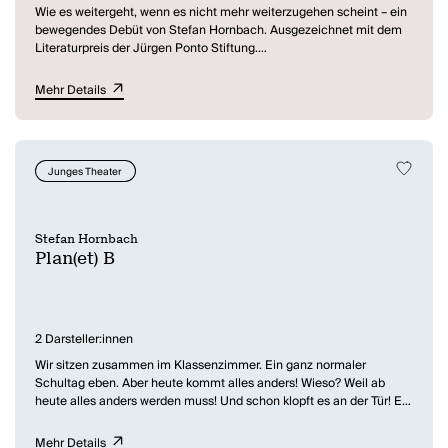
Wie es weitergeht, wenn es nicht mehr weiterzugehen scheint – ein
bewegendes Debüt von Stefan Hornbach. Ausgezeichnet mit dem
Literaturpreis der Jürgen Ponto Stiftung.
Sebastian sollte überall sein, aber nicht in seinem alten
Mehr Details
Kinderzimmer, nicht in diesem Neubaugebiet irgendwo in
Deutschland. Er sollte in seiner WG sein, er sollte an der Uni sein, er
sollte mit seiner besten Freundin Su zusammen andere Jungs
kennenlernen und einfach leben. Aber alles kommt anders: Drei
Junges Theater
Tumore sind in seinem Körper, zwei davon faustgroß. Die
Chemotherapie muss so schnell wie möglich beginnen und
Sebastian zieht wieder zu seinen Eltern ... Eine starke Geschichte
über Freundschaft und Familie, über Jungsein und Krankheit.
Stefan Hornbach
Stefan Hornbach legt ein mitreißendes Debüt vor, das so
Plan(et) B
selbstverständlich und bewegend von Existenziellem erzählt, wie es
nur selten zu lesen ist.
2 Darsteller:innen
Wir sitzen zusammen im Klassenzimmer. Ein ganz normaler
Schultag eben. Aber heute kommt alles anders! Wieso? Weil ab
heute alles anders werden muss! Und schon klopft es an der Tür! Es
dampft. Es brodelt. Plötzlich stehen sie vor uns – Marti und Alexis
zwei abgespacte Menschensubjekte aus dem Jahr 2109, gestrandet
Mehr Details