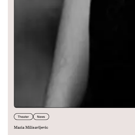
Theater
News
Maria Milisavljevic