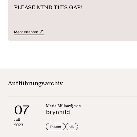
PLEASE MIND THIS GAP!
Mehr erfahren
Aufführungsarchiv
07
Maria Milisavljevic
brynhild
Juli
2023
Theater
UA