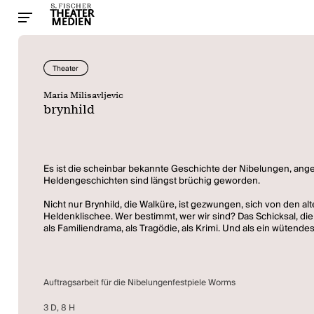
Theater
Maria Milisavljevic
brynhild
Es ist die scheinbar bekannte Geschichte der Nibelungen, ang
Heldengeschichten sind längst brüchig geworden.
Nicht nur Brynhild, die Walküre, ist gezwungen, sich von den a
Heldenklischee. Wer bestimmt, wer wir sind? Das Schicksal, die
als Familiendrama, als Tragödie, als Krimi. Und als ein wüten
Auftragsarbeit für die Nibelungenfestpiele Worms
3 D, 8 H