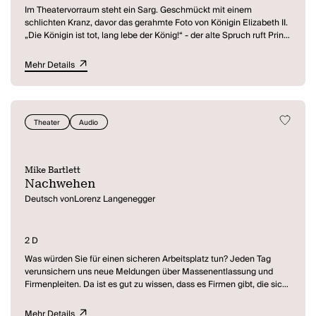
Im Theatervorraum steht ein Sarg. Geschmückt mit einem
schlichten Kranz, davor das gerahmte Foto von Königin Elizabeth II.
„Die Königin ist tot, lang lebe der König!“ - der alte Spruch ruft Prinz
Charles ins Rampenlicht der Presse, der Politik, der Rollenfindung.
Plötzlich und unerwartet sieht sich Charles, noch bevor er gekrönt
Mehr Details
wurde, in einem Konflikt gefangen, dem er nicht entrinnen kann.
Und in dem ihm niemand der anderen Royals helfen kann,
geschweige denn „das Volk“. Na und? könnte man mit
hochgezogenen Brauen fragen: Wen kümmern die „Konflikte“ einer
Theater
Audio
königlichen Familie heute, zumal eines Königs, der mit 66 plus im
besten Rentenalter ist? Dafür ist die yellow press zuständig, die lese
ich beim Friseur oder auch nicht — im Theater aber soll man
denken, über Unerwartetes lachen oder vor Schrecklichem
Mike Bartlett
schaudern. Ist Mike Bartletts Schauspiel „King Charles III“ eine
Nachwehen
Soap-opera?
Deutsch vonLorenz Langenegger
2 D
Was würden Sie für einen sicheren Arbeitsplatz tun? Jeden Tag
verunsichern uns neue Meldungen über Massenentlassung und
Firmenpleiten. Da ist es gut zu wissen, dass es Firmen gibt, die sich
um das Wohlergehen ihrer Mitarbeiter sorgen. Die Firma von Emma
ist so ein Unternehmen. In „gemütlichen Small Talks“ mit Emma
Mehr Details