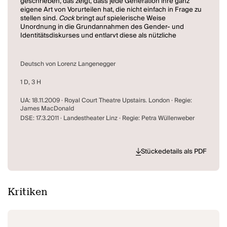
geschrieben, das zeigt, dass jede Generation ihre ganz
eigene Art von Vorurteilen hat, die nicht einfach in Frage zu
stellen sind.
Cock
bringt auf spielerische Weise
Unordnung in die Grundannahmen des Gender- und
Identitätsdiskurses und entlarvt diese als nützliche
Fiktionen auf dem Weg zu einer wirklich freien,
vorurteilslosen Gesellschaft. (Ankündigung des
Landestheaters Linz)
Deutsch von Lorenz Langenegger
1 D, 3 H
UA: 18.11.2009 · Royal Court Theatre Upstairs. London · Regie:
James MacDonald
DSE: 17.3.2011 · Landestheater Linz · Regie: Petra Wüllenweber
Stückedetails als PDF
Kritiken