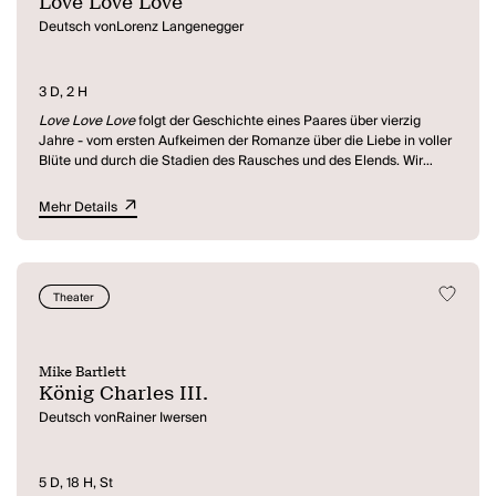
Love Love Love
Deutsch vonLorenz Langenegger
3 D, 2 H
Love Love Love
folgt der Geschichte eines Paares über vierzig
Jahre - vom ersten Aufkeimen der Romanze über die Liebe in voller
Blüte und durch die Stadien des Rausches und des Elends. Wir
erleben Sandra und Kenneth von ihrer idealistischen Jugend in den
60ern über ihre Ehe und Familiengründung bis hin zur Scheidung,
Mehr Details
die sie ohne jede Verbitterung hinnehmen. Ihre Kinder allerdings
beschweren sich bitterlich über die Verantwortungslosigkeit ihrer
Eltern und ihre entspannte Laissez-faire Haltung.
Mike Bartlett stellt die Frage, ob die Baby Boomer Generation
Theater
schuld ist an der haltlosen Generation ihrer Kinder, die inzwischen
erwachsen, aber weit entfernt davon sind, stabil und belastbar zu
sein.
Mike Bartlett
König Charles III.
Deutsch vonRainer Iwersen
5 D, 18 H, St