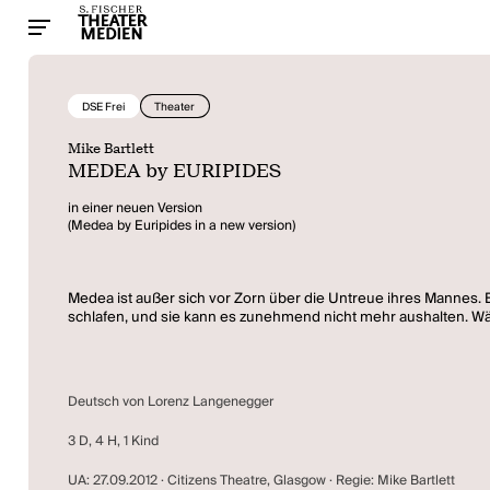
DSE Frei
Theater
Mike Bartlett
MEDEA by EURIPIDES
in einer neuen Version
(Medea by Euripides in a new version)
Medea ist außer sich vor Zorn über die Untreue ihres Mannes. Er
schlafen, und sie kann es zunehmend nicht mehr aushalten. Währ
Deutsch von Lorenz Langenegger
3 D, 4 H, 1 Kind
UA: 27.09.2012 · Citizens Theatre, Glasgow · Regie: Mike Bartlett