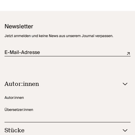
das an seinem 39. Geburtstag aufgenommene Band zurück, um
einen glücklichen Augenblick zu rekapitulieren, eine
Liebesbeziehung, die von Anfang an zum Scheitern verurteilt war.
Newsletter
Jetzt anmelden und keine News aus unserem Journal verpassen.
E-Mail-Adresse
Autor:innen
Autor:innen
Übersetzer:innen
Stücke