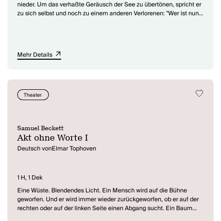
nieder. Um das verhaßte Geräusch der See zu übertönen, spricht er
zu sich selbst und noch zu einem anderen Verlorenen: "Wer ist nun
neben mir? Ein alter Mann, blind und blöd. - Mein Vater, zurück von
den Toten, um bei mir zu sein." Doch sein Vater, der damals an
dieser Stelle beim Schwimmen ertrank, antwortet nicht. Henry
spricht dennoch weiter mit ihm - von einer Geschichte, an der er
Mehr Details
zeitlebens memoriert, ohne jemals zu Ende zu kommen, Reste
eines frühen Erlebnisses, dessen Fatalität sein Leben bestimmte:
"Weiße Welt, große Not, kein Geräusch, nur die Aschenglut,
Geräusch des Sterbens, sterbender Glut..." Wieder kommt er nicht
weiter, obwohl er noch mehrmals ansetzt. Nun ruft er seine tote
Theater
Frau Ada an, die sogar antwortet. Und obwohl sie ihn durch große
Betulichkeit quält, läßt er sie nicht wieder gehen. Seine Einsamkeit
zwingt ihn, mit irgend jemandem zu sprechen...
Samuel Beckett
Akt ohne Worte I
Deutsch vonElmar Tophoven
1 H, 1 Dek
Eine Wüste. Blendendes Licht. Ein Mensch wird auf die Bühne
geworfen. Und er wird immer wieder zurückgeworfen, ob er auf der
rechten oder auf der linken Seite einen Abgang sucht. Ein Baum
kommt von oben, eine Schneiderschere, eine Karaffe mit Wasser.