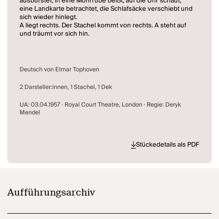
ausbürstet, in eine Mohrrübe beißt, auf die Uhr schaut,
eine Landkarte betrachtet, die Schlafsäcke verschiebt und
sich wieder hinlegt.
A liegt rechts. Der Stachel kommt von rechts. A steht auf
und träumt vor sich hin.
Minimaltheater - ein sich ständig wiederholender Ablauf
mit winzigen Variationen. Eine groteske Konstellation -
wobei der Stachel weitaus weniger absurd wirkt, als die
Deutsch von Elmar Tophoven
beiden Personen, die unterschiedlicher nicht sein
könnten: A verträumt und langsam, B exakt und schnell.
2 Darsteller:innen, 1 Stachel, 1 Dek
Aber ist der Stachel nur ein Impuls, wenn ja: woher? Oder
ist er die bewegende Macht?
UA: 03.04.1957 · Royal Court Theatre, London · Regie: Deryk
Mendel
Stückedetails als PDF
Aufführungsarchiv