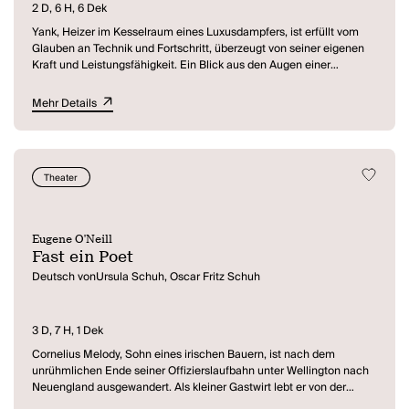
sicht- und hörbar begleitet.
2 D, 6 H, 6 Dek
Yank, Heizer im Kesselraum eines Luxusdampfers, ist erfüllt vom
Glauben an Technik und Fortschritt, überzeugt von seiner eigenen
Kraft und Leistungsfähigkeit. Ein Blick aus den Augen einer
Millionärstochter, die aus Sensationslust in den Kesselraum
hinuntersteigt, löst in ihm ein plötzlilches Erkennen seiner Situation
Mehr Details
aus: Er begreift sich als minderwertige Kreatur, als haarigen Affen,
der nirgends dazugehört. Sein Rachefeldzug führt ihn auf die
mondäne Fifth Avenue, doch sein Versuch, Passanten zu
provozieren, scheitert an deren kühler Überlegenheit. Schließlich
Theater
wird er von der Polizei niedergeknüppelt und ins Gefängnis
gebracht. Nach seiner Entlassung wendet er sich an die
Gewerkschaft, aber auch hier findet er keine Aufnahme. So bleibt
ihm als letztes der Weg in den Zoo, zum Affengehege, doch der
Eugene O'Neill
freigelassene Affe zerquetscht ihn in tödlicher Umamung.
Fast ein Poet
Deutsch vonUrsula Schuh, Oscar Fritz Schuh
3 D, 7 H, 1 Dek
Cornelius Melody, Sohn eines irischen Bauern, ist nach dem
unrühmlichen Ende seiner Offizierslaufbahn unter Wellington nach
Neuengland ausgewandert. Als kleiner Gastwirt lebt er von der
Illusion einer großen Vergangenheit und kultiviert diei Pose