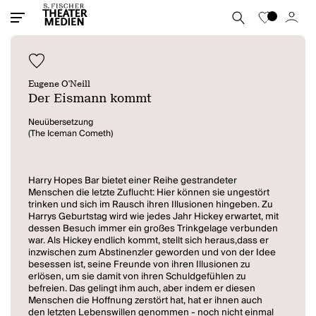
Eugene O'Neill
Der Eismann kommt
Neuübersetzung
(The Iceman Cometh)
Harry Hopes Bar bietet einer Reihe gestrandeter
Menschen die letzte Zuflucht: Hier können sie ungestört
trinken und sich im Rausch ihren Illusionen hingeben. Zu
Harrys Geburtstag wird wie jedes Jahr Hickey erwartet, mit
dessen Besuch immer ein großes Trinkgelage verbunden
war. Als Hickey endlich kommt, stellt sich heraus,dass er
inzwischen zum Abstinenzler geworden und von der Idee
besessen ist, seine Freunde von ihren Illusionen zu
erlösen, um sie damit von ihren Schuldgefühlen zu
befreien. Das gelingt ihm auch, aber indem er diesen
Menschen die Hoffnung zerstört hat, hat er ihnen auch
den letzten Lebenswillen genommen - noch nicht einmal