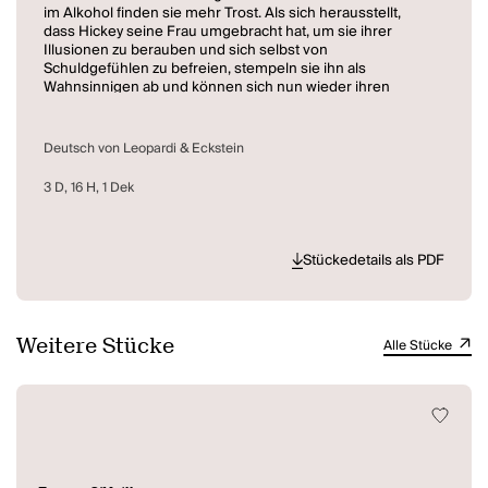
im Alkohol finden sie mehr Trost. Als sich herausstellt,
dass Hickey seine Frau umgebracht hat, um sie ihrer
Illusionen zu berauben und sich selbst von
Schuldgefühlen zu befreien, stempeln sie ihn als
Wahnsinnigen ab und können sich nun wieder ihren
Träumen und dem Trinken überlassen. Nur bei einem von
ihnen, dem größten Zyniker von allen, ist Hickeys Saat
aufgegangen - er stellt sich seiner Verantwortung.
Deutsch von Leopardi & Eckstein
3 D, 16 H, 1 Dek
Stückedetails als PDF
Weitere Stücke
Alle Stücke