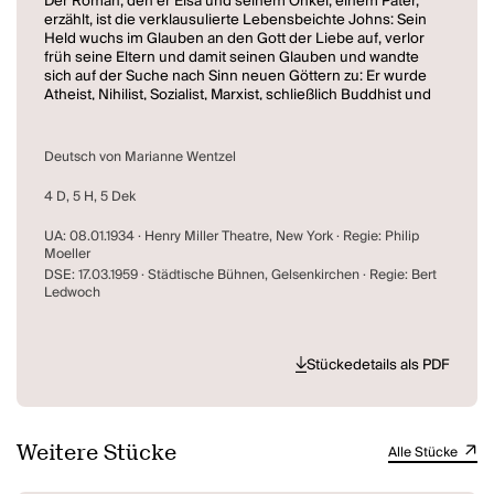
Der Roman, den er Elsa und seinem Onkel, einem Pater,
erzählt, ist die verklausulierte Lebensbeichte Johns: Sein
Held wuchs im Glauben an den Gott der Liebe auf, verlor
früh seine Eltern und damit seinen Glauben und wandte
sich auf der Suche nach Sinn neuen Göttern zu: Er wurde
Atheist, Nihilist, Sozialist, Marxist, schließlich Buddhist und
Mechanist, bis er dank einer Frau wieder glauben konnte:
an die Liebe. Sie wurden das ideale Ehepaar, von allen
beneidet. Aber mit diesem Happy End kann John
Deutsch von Marianne Wentzel
respektive der zynische Loving den Roman nicht enden
lassen. John erzählt, wie das Grauen, die Angst wieder
4 D, 5 H, 5 Dek
bestimmender Teil seines Helden wurde. Elsa findet in
dem Roman genau das wieder, was ihre Freundin Lucy
UA: 08.01.1934 · Henry Miller Theatre, New York · Regie: Philip
gerade erst berichtete: die Geschichte eines Ehebruchs -
Moeller
begangen von John. Sie kann ihm nicht verzeihen. Als
DSE: 17.03.1959 · Städtische Bühnen, Gelsenkirchen · Regie: Bert
John, von Loving getrieben, die Frau seines Romanhelden
Ledwoch
sterben lässt, um eine Läuterung für ihn herbeiführen zu
können, beginnt ein verzweifelter Kampf gegen die Fiktion
und um Glauben und Liebe.
Stückedetails als PDF
In bewährter Manier verbindet O'Neill Psychologie,
Kapitalismuskritik und Sinnsuche zu einem fesselnden
Enthüllungsdrama - Apotheose inbegriffen.
Weitere Stücke
Alle Stücke