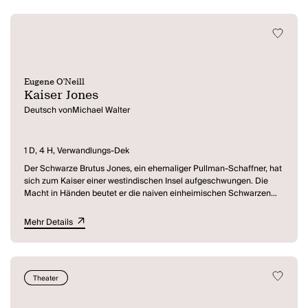
Eugene O'Neill
Kaiser Jones
Deutsch vonMichael Walter
1 D, 4 H, Verwandlungs-Dek
Der Schwarze Brutus Jones, ein ehemaliger Pullman-Schaffner, hat
sich zum Kaiser einer westindischen Insel aufgeschwungen. Die
Macht in Händen beutet er die naiven einheimischen Schwarzen
restlos aus, bis sie sich unter der Führung ihres Häuptlings Lem
gegen ihn erheben. Kaiser Jones muss durch den Urwald fliehen,
Mehr Details
begleitet vom unheimlichen Getrommel der Eingeborenen, die sich
mit heidnischen Ritualen zum Kampf gegen ihn rüsten. Jones,
zuerst selbstbewusst und zielsicher, verliert im undurchsichtigen
Dschungel zusehends die Orientierung und ist, von Paranoia
Theater
gepackt, unheimlichen Erscheinungen ausgesetzt, die ihn in
unterschiedlicher Gestalt mit vergangenen Untaten konfrontieren.
Gehetzt von Schuld, verwirrt vom Gedröhn der Trommel und seinen