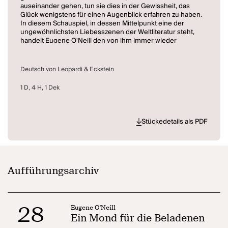
auseinander gehen, tun sie dies in der Gewissheit, das
Glück wenigstens für einen Augenblick erfahren zu haben.
In diesem Schauspiel, in dessen Mittelpunkt eine der
ungewöhnlichsten Liebesszenen der Weltliteratur steht,
handelt Eugene O'Neill den von ihm immer wieder
thematisierten Gegensatz zwischen Illusion und
Wirklichkeit fast versöhnlich ab.
Deutsch von Leopardi & Eckstein
1 D, 4 H, 1 Dek
Stückedetails als PDF
Aufführungsarchiv
28
Eugene O'Neill
Ein Mond für die Beladenen