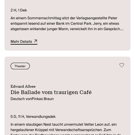
ein Machtwort zu sprechen. Harry kommt ihm aber zuvor, er und
Edna kehren zurück nach Hause, sie haben eingesehen, dass der
2 H, 1 Dek
Familienanschluss nicht das Richtige für sie ist. Somit ist das
An einem Sommernachmittag sitzt der Verlagsangestellte Peter
"empfindliche Gleichgewicht" in der Familie wieder hergestellt.
entspannt lesend auf einer Bank im Central Park. Jerry, ein etwas
abgerissen wirkender junger Mann, verwickelt ihn in ein Gespräch.
Er kommt gerade aus dem Zoo und erzählt davon, wie sich dort
Mensch und Tier vergeblich um eine Verständigung bemühen und
Mehr Details
einander voller Angst belauern. Jerry ist ein Außenseiter, er lebt
völlig vereinsamt in einem Mietshaus. Plötzlich wird Jerry aggressiv.
Er holt ein Messer hervor und nötigt es dem verwirrten Peter auf.
Jerry verhöhnt Peters bürgerliches Leben und dessen Symbole.
Theater
Schließlich stürzt er sich in das von Peter krampfhaft festgehaltene
Messer. In Panik läuft Peter davon.
Edward Albee
Die Ballade vom traurigen Café
Deutsch vonPinkas Braun
5 D, 11 H, Verwandlungsdek
In einem staubigen Nest taucht unvermutet Vetter Leon auf, ein
hergelaufener Krüppel mit Verwandschaftsansprüchen. Zum