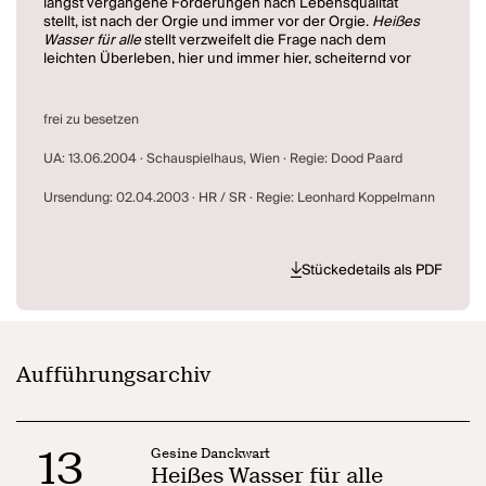
längst vergangene Forderungen nach Lebensqualität
stellt, ist nach der Orgie und immer vor der Orgie.
Heißes
Wasser für alle
stellt verzweifelt die Frage nach dem
leichten Überleben, hier und immer hier, scheiternd vor
dem Anderswo." (Gesine Danckwart)
"Ich gehe in meiner Arbeit von einer unsortierten Weltlage
frei zu besetzen
aus, von einer Welt, die scheinbar sehr einfach oder platt
ist. Der Verlauf einer Geschichte interessiert mich nicht,
UA: 13.06.2004 · Schauspielhaus, Wien · Regie: Dood Paard
nicht die naturalistisch-dialogische Wechselrede, dieses
gibt es auf anderer Ebene, zwischen Innen- und
Ursendung: 02.04.2003 · HR / SR · Regie: Leonhard Koppelmann
Außerperspektive zum Beispiel."
(Gesine Danckwart in Der Standard)
Stückedetails als PDF
Aufführungsarchiv
13
Gesine Danckwart
Heißes Wasser für alle