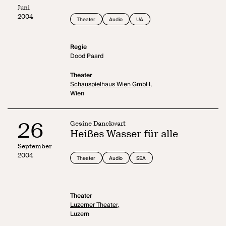
Juni
2004
Theater
Audio
UA
Regie
Dood Paard
Theater
Schauspielhaus Wien GmbH,
Wien
26
Gesine Danckwart
Heißes Wasser für alle
September
2004
Theater
Audio
SEA
Theater
Luzerner Theater,
Luzern