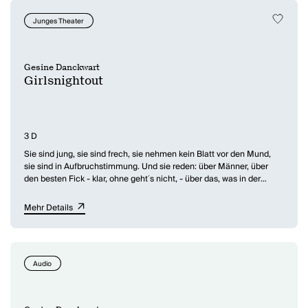
Junges Theater
Gesine Danckwart
Girlsnightout
3 D
Sie sind jung, sie sind frech, sie nehmen kein Blatt vor den Mund,
sie sind in Aufbruchstimmung. Und sie reden: über Männer, über
den besten Fick - klar, ohne geht´s nicht, - über das, was in der
Zukunft vielleicht..., über den Sommer - neulich, im Schwimmbad -,
über die kleinen Dinge des Lebens, die wilden Sachen im Kopf und
Mehr Details
die Gefühle im Bauch - hat schon mal jemand "mein Blütenstengel"
zu dir gesagt? -, über Klamotten, Schuhe, den persönlichen Stil. Sie
haben Träume und Wünsche, manchmal auch Hoffnungen. Sie
suchen Zärtlichkeit und Bestätigung. Sie wollen sich amüsieren. Am
Audio
besten noch heute Abend. Ganz normale junge Frauen eben in
einer
Girlsnightout
..