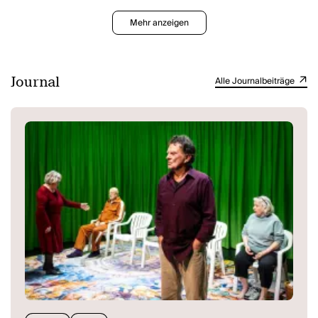
Missgunst der Dorfgesellschaft – und in den Fokus tödlicher
Anklagen geriet. Während Britta ihren Spuren folgt, verweben sich
Mehr anzeigen
Vergangenheit und Gegenwart zu einem Netz aus Abhängigkeit und
Freiheit, Verleumdung und Widerstand. Was geschieht, wenn eine
uralte Geschichte in das eigene Leben ragt? Und wie viel von
Abelke steckt in Britta selbst? (Thalia Theater Hamburg)
Journal
Alle Journalbeiträge