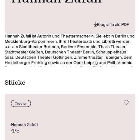
Biografie als PDF
Hannah Zufall ist Autorin und Theatermacherin. Sie lebt in Berlin und
Mecklenburg-Vorpommern. Ihre Theatertexte und Libretti werden
u.a. am Stadttheater Bremen, Berliner Ensemble, Thalia Theater,
Stadttheater Gießen, Deutschen Theater Berlin, Schauspielhaus
Graz, Deutschen Theater Göttingen, Zimmertheater Tübingen, dem
Heidelberger Frühling sowie an der Oper Leipzig und Philharmonie
Bremen gespielt. Weiterhin schrieb sie für die TV-Serie
Warten auf’n
Bus
.
Sie erhielt mehrere Literaturstipendien. Zusammen mit Ariane Koch
Stücke
hat sie die Initiative
The Golden Age
für mehr ältere Frauen* auf und
hinter Bühnen gegründet. 2026 wurde ihr Stück
4/5 Oder von der
Kunst, keine Fahrstuhlmusik zu werden
mit der Theatergruppe
Zellstoff zum Schweizer Theatertreffen eingeladen.
Theater
www.hannah-zufall.de
Hannah Zufall
4/5