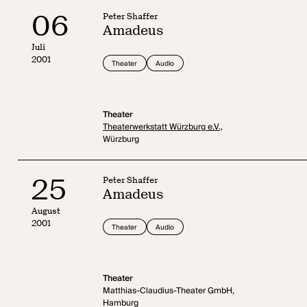
06
Peter Shaffer
Amadeus
Juli
2001
Theater
Audio
Theater
Theaterwerkstatt Würzburg e.V.,
Würzburg
25
Peter Shaffer
Amadeus
August
2001
Theater
Audio
Theater
Matthias-Claudius-Theater GmbH,
Hamburg