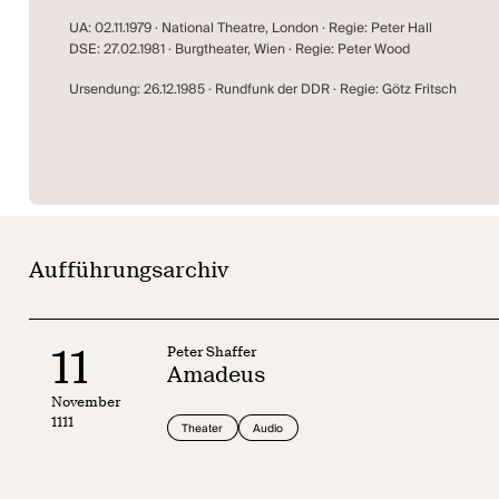
UA: 02.11.1979 · National Theatre, London · Regie: Peter Hall
DSE: 27.02.1981 · Burgtheater, Wien · Regie: Peter Wood
Ursendung: 26.12.1985 · Rundfunk der DDR · Regie: Götz Fritsch
Aufführungsarchiv
11
Peter Shaffer
Amadeus
November
1111
Theater
Audio