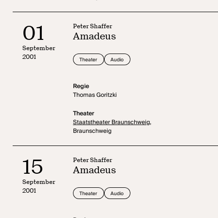
01
Peter Shaffer
Amadeus
September
2001
Theater
Audio
Regie
Thomas Goritzki
Theater
Staatstheater Braunschweig,
Braunschweig
15
Peter Shaffer
Amadeus
September
2001
Theater
Audio