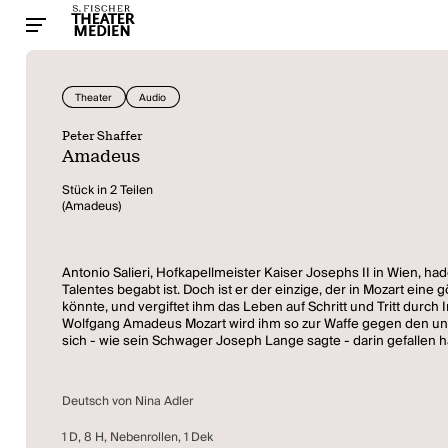
Theater
Audio
Peter Shaffer
Amadeus
Stück in 2 Teilen
(Amadeus)
Antonio Salieri, Hofkapellmeister Kaiser Josephs II in Wien, ha
Talentes begabt ist. Doch ist er der einzige, der in Mozart eine 
könnte, und vergiftet ihm das Leben auf Schritt und Tritt durc
Wolfgang Amadeus Mozart wird ihm so zur Waffe gegen den ungere
sich - wie sein Schwager Joseph Lange sagte - darin gefallen hat,
Deutsch von Nina Adler
1 D, 8 H, Nebenrollen, 1 Dek