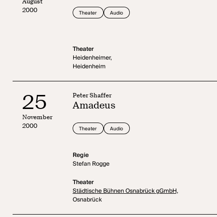
August
2000
Theater
Audio
Theater
Heidenheimer,
Heidenheim
25
Peter Shaffer
Amadeus
November
2000
Theater
Audio
Regie
Stefan Rogge
Theater
Städtische Bühnen Osnabrück gGmbH,
Osnabrück