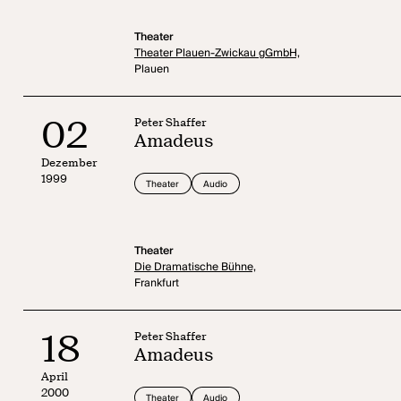
Theater
Theater Plauen-Zwickau gGmbH,
Plauen
02
Peter Shaffer
Amadeus
Dezember
1999
Theater
Audio
Theater
Die Dramatische Bühne,
Frankfurt
18
Peter Shaffer
Amadeus
April
2000
Theater
Audio