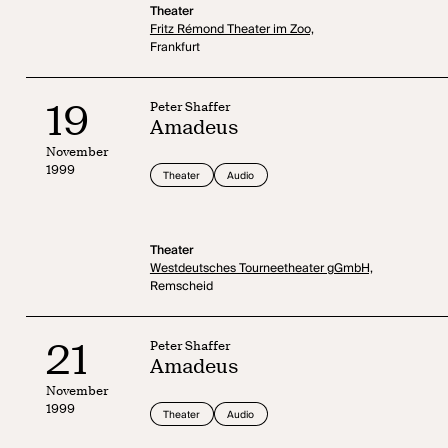
Theater
Fritz Rémond Theater im Zoo,
Frankfurt
19
Peter Shaffer
Amadeus
November
1999
Theater
Audio
Theater
Westdeutsches Tourneetheater gGmbH,
Remscheid
21
Peter Shaffer
Amadeus
November
1999
Theater
Audio