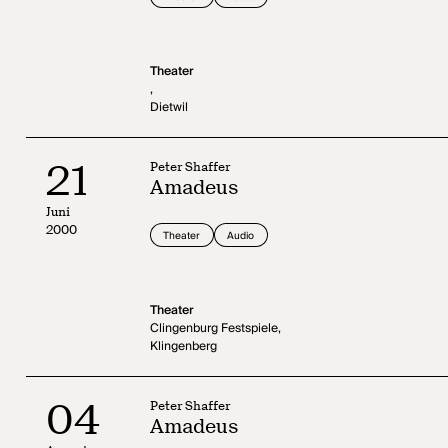
Theater
,
Dietwil
21
Peter Shaffer
Amadeus
Juni
2000
Theater
Audio
Theater
Clingenburg Festspiele,
Klingenberg
04
Peter Shaffer
Amadeus